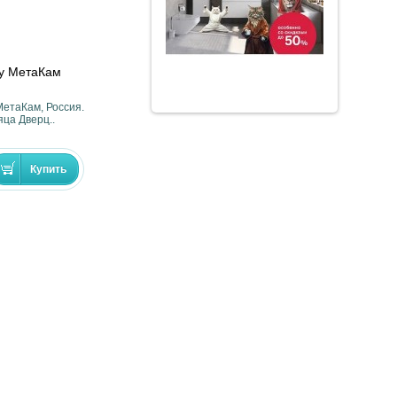
ну МетаКам
МетаКам, Россия.
яца Дверц..