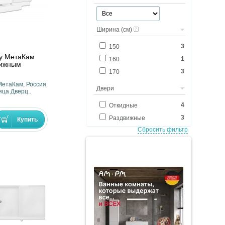
Ширина (см)
3
150
ну МетаКам
1
160
вижным
3
170
МетаКам, Россия.
Двери
яца Дверц..
4
Откидные
3
Раздвижные
Сбросить фильтр