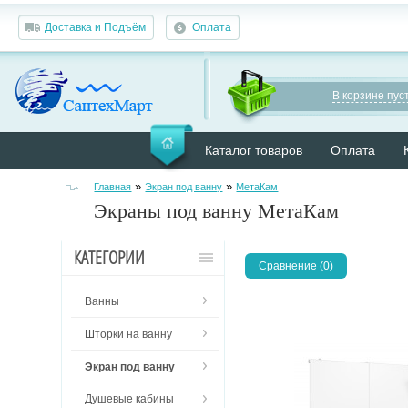
Доставка и Подъём
Оплата
В корзине пуст
Каталог товаров
Оплата
»
»
Главная
Экран под ванну
МетаКам
Экраны под ванну МетаКам
КАТЕГОРИИ
Сравнение (0)
Ванны
Шторки на ванну
Экран под ванну
Душевые кабины