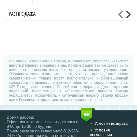
РАСПРОДАЖА
Внимание! Изображение товара, включая цвет, могут отличаться от
действительного внешнего вида. Комплектация так же может быть
изменена производителем без предварительного уведомления.
Обращаем ваше внимание на то, что все приведённые выше
характеристики товара носят исключительно информационный
характер и не являются публичной офертой, определенной п.2 ст.
437 Гражданского кодекса Российской федерации. Для получения
подробной информации о характеристиках данного товара
обращайтесь, пожалуйста, к сотрудникам нашего отдела продаж
или в Российское представительство данного товара.
Время работы:
Офис, пункт самовывоза и доставки с
Условия возврата
9-00 до 16-30 по будням.
Условия
Прием заказов по телефону:8-812-988-
соглашения
24-60 (с понедельника по пятницу с 9-