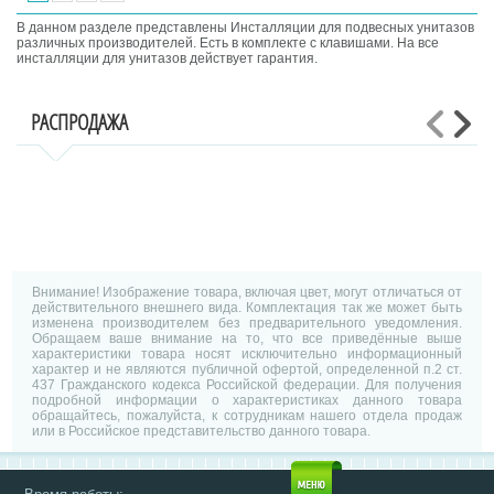
В данном разделе представлены Инсталляции для подвесных унитазов
различных производителей. Есть в комплекте с клавишами. На все
инсталляции для унитазов действует гарантия.
РАСПРОДАЖА
Внимание! Изображение товара, включая цвет, могут отличаться от
действительного внешнего вида. Комплектация так же может быть
изменена производителем без предварительного уведомления.
Обращаем ваше внимание на то, что все приведённые выше
характеристики товара носят исключительно информационный
характер и не являются публичной офертой, определенной п.2 ст.
437 Гражданского кодекса Российской федерации. Для получения
подробной информации о характеристиках данного товара
обращайтесь, пожалуйста, к сотрудникам нашего отдела продаж
или в Российское представительство данного товара.