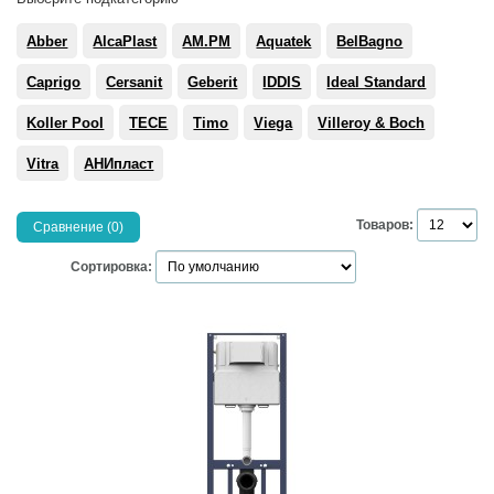
Abber
AlcaPlast
AM.PM
Aquatek
BelBagno
Caprigo
Cersanit
Geberit
IDDIS
Ideal Standard
Koller Pool
TECE
Timo
Viega
Villeroy & Boch
Vitra
АНИпласт
Товаров:
Сравнение (0)
Сортировка: