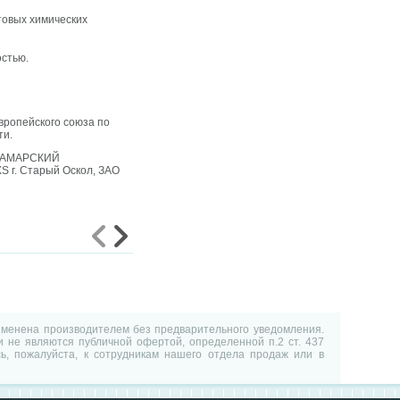
товых химических
остью.
вропейского союза по
ти.
, САМАРСКИЙ
 г. Старый Оскол, ЗАО
изменена производителем без предварительного уведомления.
 не являются публичной офертой, определенной п.2 ст. 437
ь, пожалуйста, к сотрудникам нашего отдела продаж или в