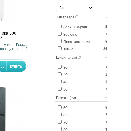
Тип товара
5
Зерк. шкафчик
Ника 300
2
Зеркало
02
5
Пенал/шкафчик
- Vako, Россия
26
изводителя - 2
Тумба
Ширина (см)
3
30
1
40
1
48
3
50
3
55
Высота (см)
16
60
5
50
4
70
2
65
7
80
3
70
3
80