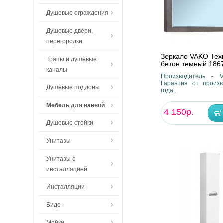
Душевые ограждения
Душевые двери,
перегородки
Зеркало VAKO Тех
Трапы и душевые
бетон темный 186
каналы
Производитель - V
Гарантия от произв
Душевые поддоны
года..
Мебель для ванной
4 150р.
Душевые стойки
Унитазы
Унитазы с
инсталляцией
Инсталляции
Биде
Мойки