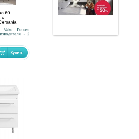
ko 60
 с
Cersania
- Vako, Россия
изводителя - 2