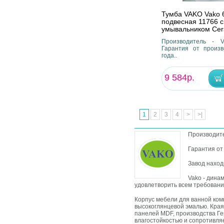
Тумба VAKO Vako 
подвесная 11766 с
умывальником Cer
Производитель - V
Гарантия от произв
года..
9 584р.
1
2
3
4
>
>|
Производите
Гарантия от 
Завод наход
Vako - дина
удовлетворить всем требовани
Корпус мебели для ванной ком
высокоглянцевой эмалью. Края
панелей MDF, производства Ге
влагостойкостью и сопротивля