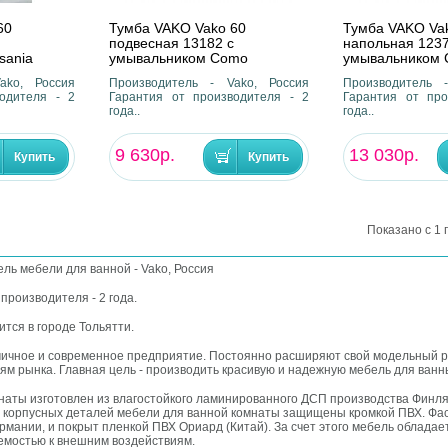
60
Тумба VAKO Vako 60
Тумба VAKO Va
подвесная 13182 с
напольная 1237
sania
умывальником Como
умывальником
ako, Россия
Производитель - Vako, Россия
Производитель 
одителя - 2
Гарантия от производителя - 2
Гарантия от про
года..
года..
9 630р.
13 030р.
Показано с 1 п
ль мебели для ванной - Vako, Россия
производителя - 2 года.
ится в городе Тольятти.
мичное и современное предприятие. Постоянно расширяют свой модельный р
ям рынка. Главная цель - производить красивую и надежную мебель для ванн
наты изготовлен из влагостойкого ламинированного ДСП производства Финл
 корпусных деталей мебели для ванной комнаты защищены кромкой ПВХ. Фас
рмании, и покрыт пленкой ПВХ Ориард (Китай). За счет этого мебель облада
емостью к внешним воздействиям.