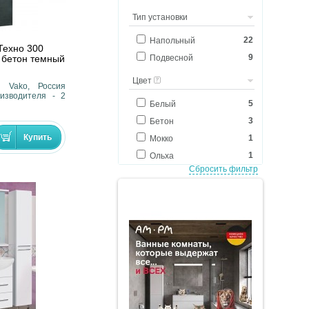
20
82
Тип установки
1
100
22
Напольный
Техно 300
1
150
9
 бетон темный
Подвесной
1
160
Цвет
2
180
- Vako, Россия
изводителя - 2
5
Белый
3
Бетон
1
Мокко
1
Ольха
Сбросить фильтр