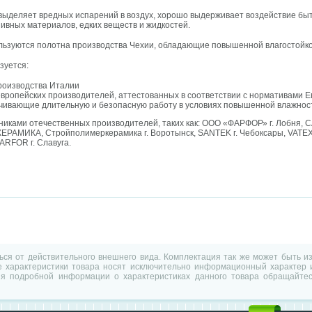
выделяет вредных испарений в воздух, хорошо выдерживает воздействие бы
зивных материалов, едких веществ и жидкостей.
ользуются полотна производства Чехии, обладающие повышенной влагостойк
зуется:
роизводства Италии
вропейских производителей, аттестованных в соответствии с нормативами Е
ечивающие длительную и безопасную работу в условиях повышенной влажнос
никами отечественных производителей, таких как: ООО «ФАРФОР» г. Лобня
МИКА, Стройполимеркерамика г. Воротынск, SANTEK г. Чебоксары, VATEXS
ARFOR г. Славуга.
ться от действительного внешнего вида. Комплектация так же может быть 
характеристики товара носят исключительно информационный характер и
ия подробной информации о характеристиках данного товара обращайтес