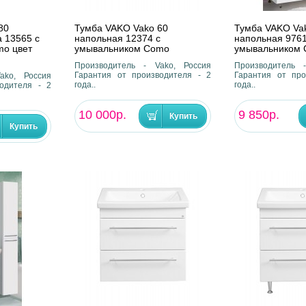
80
Тумба VAKO Vako 60
Тумба VAKO Va
 13565 с
напольная 12374 с
напольная 9761
mo цвет
умывальником Como
умывальником 
Производитель - Vako, Россия
Производитель 
Гарантия от производителя - 2
Гарантия от про
ako, Россия
года..
года..
одителя - 2
10 000р.
9 850р.