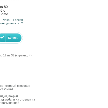
ko 80
6 с
 Como
- Vako, Россия
изводителя - 2
о 12 из 38 (страниц: 4)
яд, который способен
ых комнат.
яндии, покрыт
ад мебели изготовлен из
ет повышенной