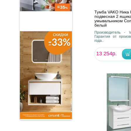
Тумба VAKO Ника 
подвесная 2 ящика
умывальником Co
белый
Производитель - V
Гарантия от произв
года..
13 254р.