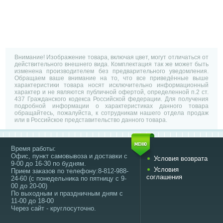
Внимание! Изображение товара, включая цвет, могут отличаться от
действительного внешнего вида. Комплектация так же может быть
изменена производителем без предварительного уведомления.
Обращаем ваше внимание на то, что все приведённые выше
характеристики товара носят исключительно информационный
характер и не являются публичной офертой, определенной п.2 ст.
437 Гражданского кодекса Российской федерации. Для получения
подробной информации о характеристиках данного товара
обращайтесь, пожалуйста, к сотрудникам нашего отдела продаж
или в Российское представительство данного товара.
Время работы:
Офис, пункт самовывоза и доставки с
Условия возврата
9-00 до 16-30 по будням.
Условия
Прием заказов по телефону:8-812-988-
соглашения
24-60 (с понедельника по пятницу с 9-
00 до 20-00)
По выходным и праздничным дням с
11-00 до 18-00
Через сайт - круглосуточно.