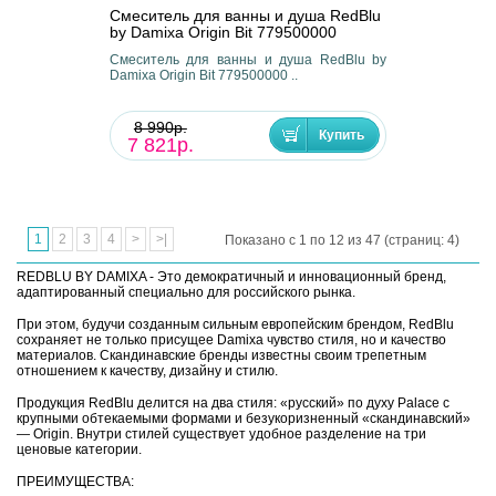
Смеситель для ванны и душа RedBlu
by Damixa Origin Bit 779500000
Смеситель для ванны и душа RedBlu by
Damixa Origin Bit 779500000 ..
8 990р.
7 821р.
1
2
3
4
>
>|
Показано с 1 по 12 из 47 (страниц: 4)
REDBLU BY DAMIXA - Это демократичный и инновационный бренд,
адаптированный специально для российского рынка.
При этом, будучи созданным сильным европейским брендом, RedBlu
сохраняет не только присущее Damixa чувство стиля, но и качество
материалов. Скандинавские бренды известны своим трепетным
отношением к качеству, дизайну и стилю.
Продукция RedBlu делится на два стиля: «русский» по духу Palace с
крупными обтекаемыми формами и безукоризненный «скандинавский»
— Origin. Внутри стилей существует удобное разделение на три
ценовые категории.
ПРЕИМУЩЕСТВА: