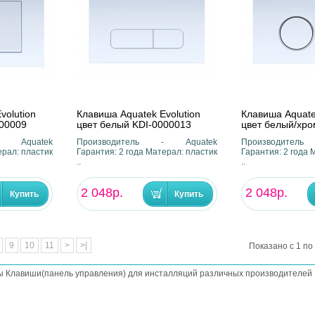
volution
Клавиша Aquatek Evolution
Клавиша Aquate
000009
цвет белый KDI-0000013
цвет белый/хро
- Aquatek
Производитель - Aquatek
Производител
ерал: пластик
Гарантия: 2 года Матерал: пластик
Гарантия: 2 года 
..
..
2 048р.
2 048р.
9
10
11
>
>|
Показано с 1 по 
ы Клавиши(панель управления) для инсталляций различных производителей