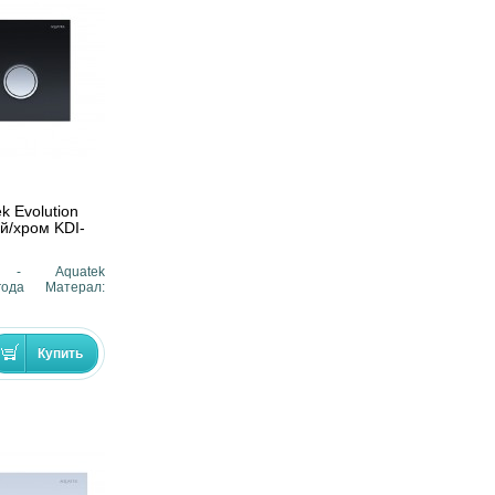
k Evolution
ый/хром KDI-
ь - Aquatek
ода Матерал: