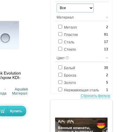
Материал
2
Металл
91
Пластик
17
Сталь
13
Стекло
Цвет
30
Белый
k Evolution
2
Бронза
/хром KDI-
5
Золото
ь - Aquatek
1
Нержавеющая сталь
ода Матерал:
Сбросить фильтр
3
Никель
3
Никель мат
40
Хром
12
Хром мат
27
Черный