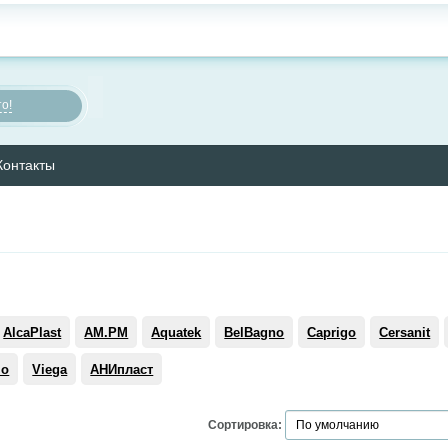
о!
Контакты
AlcaPlast
AM.PM
Aquatek
BelBagno
Caprigo
Cersanit
mo
Viega
АНИпласт
Сортировка: