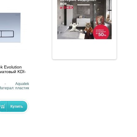
k Evolution
 матовый KDI-
ь - Aquatek
Матерал: пластик