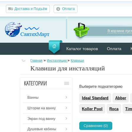
Доставка и Подъём
Оплата
В корзине пуст
Каталог товаров
Оплата
»
»
Главная
Инсталляции
Клавиши
Клавиши для инсталляций
КАТЕГОРИИ
Выберите подкатегорию
Ванны
Ideal Standard
Abber
Шторки на ванну
Koller Pool
Roca
Ti
Экран под ванну
Сравнение (0)
Душевые кабины