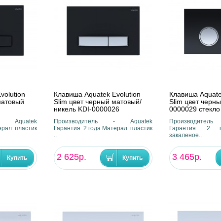
volution
Клавиша Aquatek Evolution
Клавиша Aquate
матовый
Slim цвет черный матовый/
Slim цвет черн
никель KDI-0000026
0000029 стекло
- Aquatek
Производитель - Aquatek
Производител
ерал: пластик
Гарантия: 2 года Матерал: пластик
Гарантия: 2 г
..
закаленое..
2 625р.
3 465р.