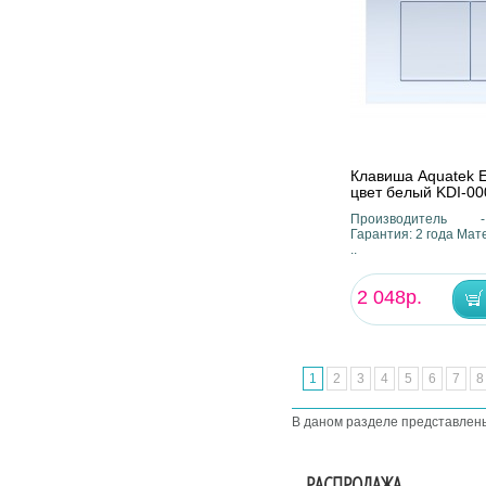
Клавиша Aquatek E
цвет белый KDI-0
Производитель 
Гарантия: 2 года Мат
..
2 048р.
1
2
3
4
5
6
7
8
В даном разделе представлен
РАСПРОДАЖА