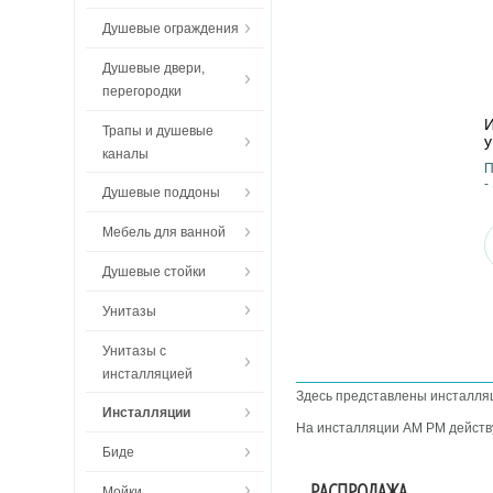
Душевые ограждения
Душевые двери,
перегородки
И
Трапы и душевые
у
каналы
П
-
Душевые поддоны
Мебель для ванной
Душевые стойки
Унитазы
Унитазы с
инсталляцией
Здесь представлены инсталля
Инсталляции
На инсталляции AM PM действу
Биде
РАСПРОДАЖА
Мойки