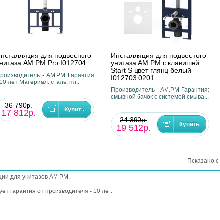
нсталляция для подвесного
Инсталляция для подвесного
нитаза AM.PM Pro I012704
унитаза AM.PM с клавишей
Start S цвет глянц белый
роизводитель - AM.PM Гарантия
I012703.0201
 10 лет Материал: сталь, пл..
Производитель - AM.PM Гарантия:
смывной бачок с системой смыва,..
36 790р.
17 812р.
24 390р.
19 512р.
Показано с 
ции для унитазов AM PM.
ет гарантия от производителя - 10 лет.