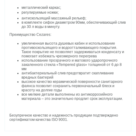
металлический каркас;
регулируемые ножки;
антискользящий массажный рельеф;
в комплекте сифон диаметром 90мм, обеспечивающий слив
до 30 л воды в минуту.
Преимущество Cezares:
увеличенная высота душевых кабин и использование
противоскользящего и водоотталкивающего покрытия.
Такое покрытие не позволяет задерживаться конденсату и
помогает избежать чрезмерного перегрева
использование прозрачного и матового ударопрочного
закаленного стекла «Tempered glass» толщиной от 6 до 8
мм
антибактериальный слив предотвратит скапливание
вредных бактерий
высокое качество керамической поверхности санитарного
фаянса позволит сохранить первоначальный блеск и
красоту на долгие годы
все мелкие детали выполнены из антикоррозийного
материала – это значительно продлит срок эксплуатации.
Безупречное качество и надежность продукции подтверждено
сертификатом качества ISO 9001.