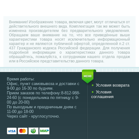
Внимание! Изображение товара, включая цвет, могут отличаться от
действительного внешнего вида. Комплектация так же может быть
изменена производителем без предварительного уведомления.
Обращаем ваше внимание на то, что все приведённые выше
характеристики товара носят исключительно информационный
характер и не являются публичной офертой, определенной п.2 ст.
437 Гражданского кодекса Российской федерации. Для получения
подробной информации о характеристиках данного товара
обращайтесь, пожалуйста, к сотрудникам нашего отдела продаж
или в Российское представительство данного товара.
Время работы:
Офис, пункт самовывоза и доставки с
Условия возврата
9-00 до 16-30 по будням.
Условия
Прием заказов по телефону:8-812-988-
соглашения
24-60 (с понедельника по пятницу с 9-
00 до 20-00)
По выходным и праздничным дням с
11-00 до 18-00
Через сайт - круглосуточно.