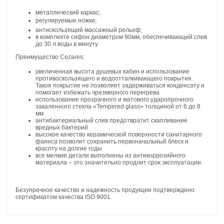
металлический каркас;
регулируемые ножки;
антискользящий массажный рельеф;
в комплекте сифон диаметром 90мм, обеспечивающий слив
до 30 л воды в минуту.
Преимущество Cezares:
увеличенная высота душевых кабин и использование
противоскользящего и водоотталкивающего покрытия.
Такое покрытие не позволяет задерживаться конденсату и
помогает избежать чрезмерного перегрева
использование прозрачного и матового ударопрочного
закаленного стекла «Tempered glass» толщиной от 6 до 8
мм
антибактериальный слив предотвратит скапливание
вредных бактерий
высокое качество керамической поверхности санитарного
фаянса позволит сохранить первоначальный блеск и
красоту на долгие годы
все мелкие детали выполнены из антикоррозийного
материала – это значительно продлит срок эксплуатации.
Безупречное качество и надежность продукции подтверждено
сертификатом качества ISO 9001.