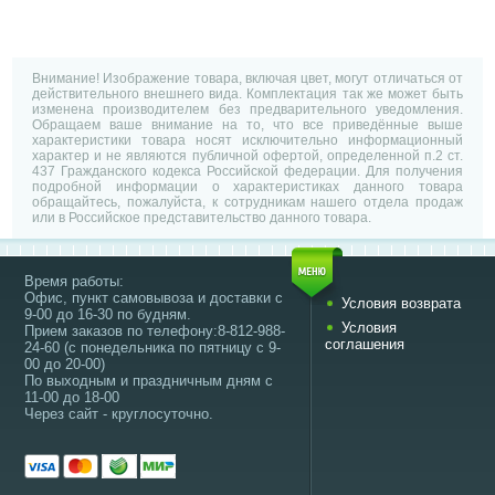
Внимание! Изображение товара, включая цвет, могут отличаться от
действительного внешнего вида. Комплектация так же может быть
изменена производителем без предварительного уведомления.
Обращаем ваше внимание на то, что все приведённые выше
характеристики товара носят исключительно информационный
характер и не являются публичной офертой, определенной п.2 ст.
437 Гражданского кодекса Российской федерации. Для получения
подробной информации о характеристиках данного товара
обращайтесь, пожалуйста, к сотрудникам нашего отдела продаж
или в Российское представительство данного товара.
Время работы:
Офис, пункт самовывоза и доставки с
Условия возврата
9-00 до 16-30 по будням.
Условия
Прием заказов по телефону:8-812-988-
соглашения
24-60 (с понедельника по пятницу с 9-
00 до 20-00)
По выходным и праздничным дням с
11-00 до 18-00
Через сайт - круглосуточно.