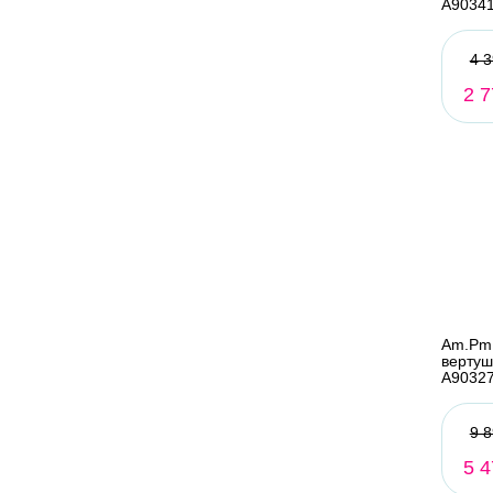
A9034
4 3
2 7
Am.Pm
вертуш
A9032
9 8
5 4