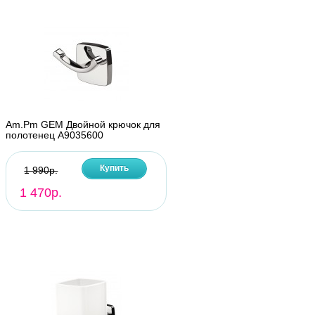
Am.Pm GEM Двойной крючок для
полотенец A9035600
Купить
1 990р.
1 470р.