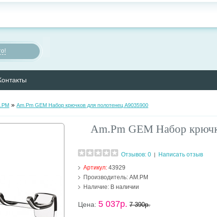
о!
Контакты
»
.PM
Am.Pm GEM Набор крючков для полотенец A9035900
Am.Pm GEM Набор крючко
Отзывов: 0
Написать отзыв
|
Артикул:
43929
Производитель:
AM.PM
Наличие:
В наличии
5 037р.
Цена:
7 390р.