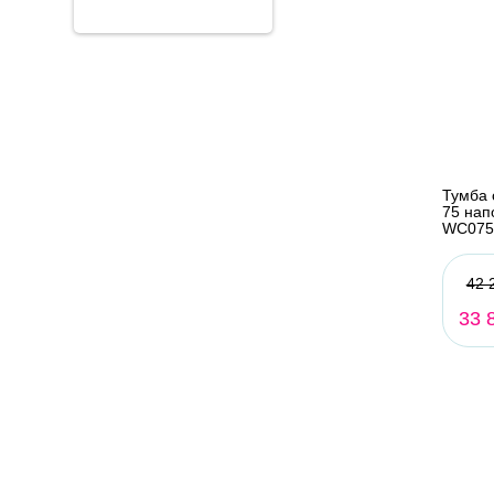
Тумба 
75 нап
WC07
42 
33 