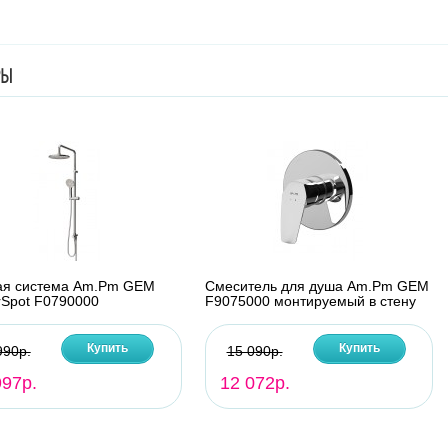
РЫ
ая система Am.Pm GEM
Смеситель для душа Am.Pm GEM
Spot F0790000
F9075000 монтируемый в стену
Купить
Купить
990р.
15 090р.
997р.
12 072р.