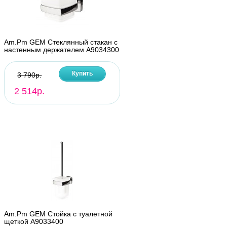
Am.Pm GEM Стеклянный стакан с
настенным держателем A9034300
Купить
3 790р.
2 514р.
Am.Pm GEM Стойка с туалетной
щеткой A9033400