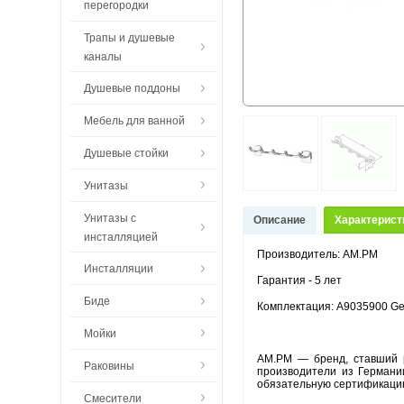
перегородки
Трапы и душевые
каналы
Душевые поддоны
Мебель для ванной
Душевые стойки
Унитазы
Унитазы с
Описание
Характерист
инсталляцией
Производитель: AM.PM
Инсталляции
Гарантия - 5 лет
Биде
Комплектация:
A9035900 Ge
Мойки
AM.PM — бренд, ставший 
Раковины
производители из Германи
обязательную сертификацию
Смесители