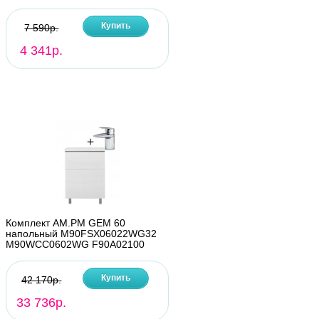
Купить
7 590р.
4 341р.
Комплект AM.PM GEM 60
напольный M90FSX06022WG32
M90WCC0602WG F90A02100
Купить
42 170р.
33 736р.