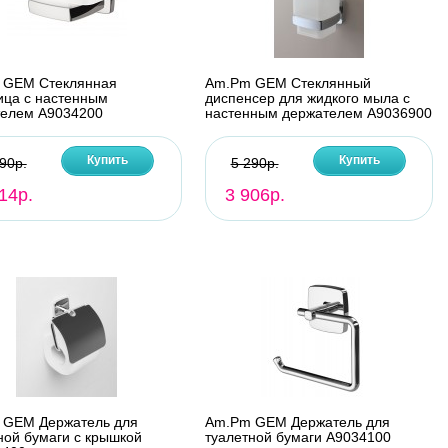
 GEM Стеклянная
Am.Pm GEM Стеклянный
ца с настенным
диспенсер для жидкого мыла с
телем A9034200
настенным держателем A9036900
Купить
Купить
90р.
5 290р.
14р.
3 906р.
 GEM Держатель для
Am.Pm GEM Держатель для
ной бумаги с крышкой
туалетной бумаги A9034100