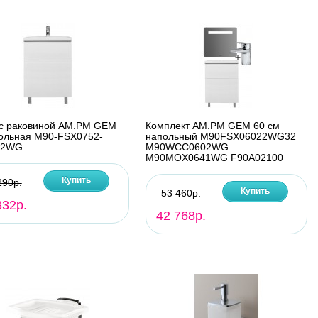
с раковиной AM.PM GEM
Комплект AM.PM GEM 60 см
ольная M90-FSX0752-
напольный M90FSX06022WG32
52WG
M90WCC0602WG
M90MOX0641WG F90A02100
Купить
290р.
Купить
53 460р.
832р.
42 768р.