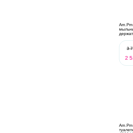
Am.Pm
мыльни
держа
3 7
2 5
Am.Pm
туалет