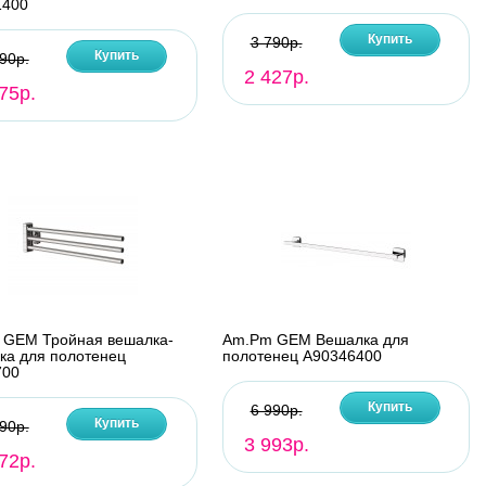
1400
Купить
3 790р.
Купить
90р.
2 427р.
75р.
 GEM Тройная вешалка-
Am.Pm GEM Вешалка для
ка для полотенец
полотенец A90346400
700
Купить
6 990р.
Купить
90р.
3 993р.
72р.