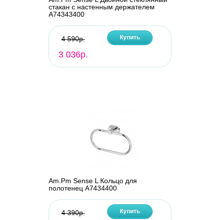
стакан с настенным держателем
A74343400
Купить
4 590р.
3 036р.
Am.Pm Sense L Кольцо для
полотенец A7434400
Купить
4 390р.