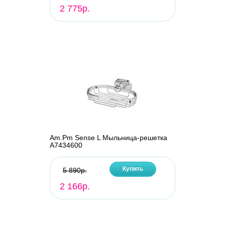
2 775р.
Am.Pm Sense L Мыльница-решетка
A7434600
Купить
5 890р.
2 166р.