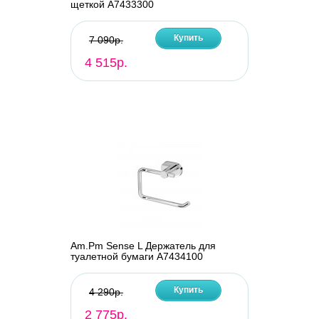
щеткой A7433300
Купить
7 090р.
4 515р.
Am.Pm Sense L Держатель для
туалетной бумаги A7434100
Купить
4 290р.
2 775р.