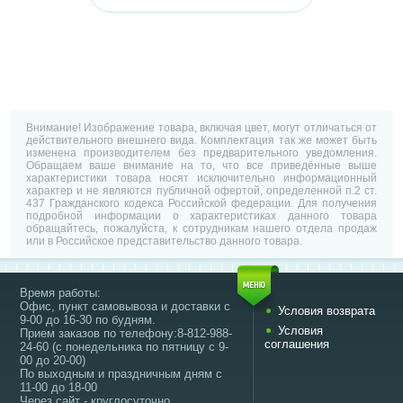
Внимание! Изображение товара, включая цвет, могут отличаться от
действительного внешнего вида. Комплектация так же может быть
изменена производителем без предварительного уведомления.
Обращаем ваше внимание на то, что все приведённые выше
характеристики товара носят исключительно информационный
характер и не являются публичной офертой, определенной п.2 ст.
437 Гражданского кодекса Российской федерации. Для получения
подробной информации о характеристиках данного товара
обращайтесь, пожалуйста, к сотрудникам нашего отдела продаж
или в Российское представительство данного товара.
Время работы:
Офис, пункт самовывоза и доставки с
Условия возврата
9-00 до 16-30 по будням.
Условия
Прием заказов по телефону:8-812-988-
соглашения
24-60 (с понедельника по пятницу с 9-
00 до 20-00)
По выходным и праздничным дням с
11-00 до 18-00
Через сайт - круглосуточно.