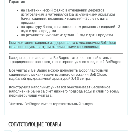
Гарантия:
на сантехнический фаянс в отношении дефектов
изготовления и материалов (за исключением арматуры
бачка, сидений, резиновых изделий) - 25 лет с даты
продажи
на арматуру бачка, за исключением резиновых изделий - 3
года с даты продажи
на резинотехнические изделия - 1 год с даты продажи
Комплектация:
сиденье из дюропласта с механизмом Soft close
(плавное опускание), с металлическими креплениями
Каждая серия санфаянса BelBagno - это элегантный стиль и
традиционное качество, характерное для всех изделий BelBagno.
Все унитазы BelBagno можно дополнить дюропластовыми
сидениями с механизмами плавного опускания Soft Close,
надёжной двухрежимной арматурой 3/4,5 литра.
Конструкция напольных унитазов обеспечивает бесшумное
наполнение бачка за счёт нижнего подвода воды и слив по всему
периметру чаши унитаза.
Унитазы BelBagno имеют горизонтальный выпуск
СОПУТСТВУЮЩИЕ ТОВАРЫ