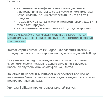
Гарантия:
на сантехнический фаянс в отношении дефектов
изготовления и материалов (за исключением арматуры
бачка, сидений, резиновых изделий) - 25 лет с даты
продажи
на арматуру бачка, за исключением резиновых изделий - 3
года с даты продажи
на резинотехнические изделия - 1 год с даты продажи
Комплектация:
Жесткая крышка-сиденье из дюропласта с
механизмом Soft close (плавное опускание), с металлическими
креплениями
Каждая серия санфаянса BelBagno - это элегантный стиль и
традиционное качество, характерное для всех изделий BelBagno.
Все унитазы BelBagno можно дополнить дюропластовыми
сидениями с механизмами плавного опускания Soft Close,
надёжной двухрежимной арматурой 3/4,5 литра.
Конструкция напольных унитазов обеспечивает бесшумное
наполнение бачка за счёт нижнего подвода воды и слив по всему
периметру чаши унитаза.
Унитазы BelBagno имеют горизонтальный выпуск