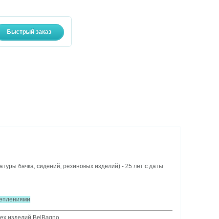
уры бачка, сидений, резиновых изделий) - 25 лет с даты
креплениями
ех изделий BelBagno.