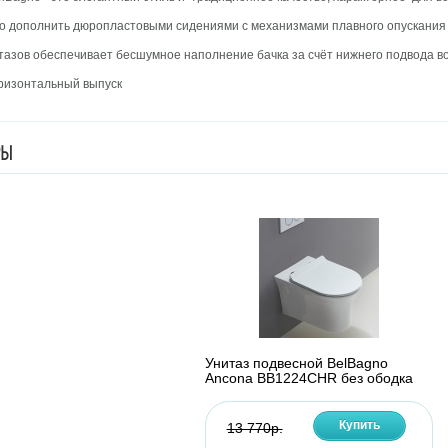
о дополнить дюропластовыми сидениями с механизмами плавного опускания S
тазов обеспечивает бесшумное наполнение бачка за счёт нижнего подвода во
ризонтальный выпуск
РЫ
Унитаз подвесной BelBagno
Ancona BB1224CHR без ободка
Купить
13 770р.