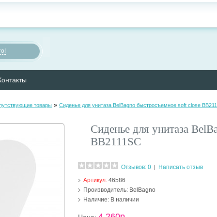
о!
Контакты
»
путствующие товары
Сиденье для унитаза BelBagno быстросъемное soft close BB21
Сиденье для унитаза BelB
BB2111SC
Отзывов: 0
Написать отзыв
|
Артикул:
46586
Производитель:
BelBagno
Наличие:
В наличии
4 260р.