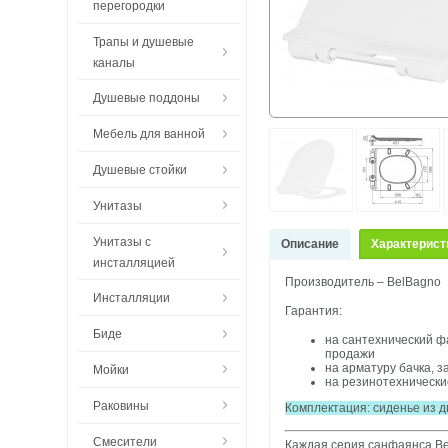
перегородки
Трапы и душевые
каналы
Душевые поддоны
Мебель для ванной
Душевые стойки
Унитазы
Унитазы с
Описание
Характерист
инсталляцией
Производитель – BelBagno
Инсталляции
Гарантия:
Биде
на сантехнический ф
продажи
на арматуру бачка, з
Мойки
на резинотехнические
Раковины
Комплектация:
сиденье из д
Смесители
Каждая серия санфаянса Bel