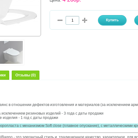
Цена:
ики
Отзывы (0)
аянс в отношении дефектов изготовления и материалов (за исключением армат
а исключением резиновых изделий - 3 года с даты продажи
 изделия - 1 год с даты продажи
юропласта с механизмом Soft close (плавное опускание), с металлическими 
Bagno - это элегантный стиль и традиционное качество, характерное для вс