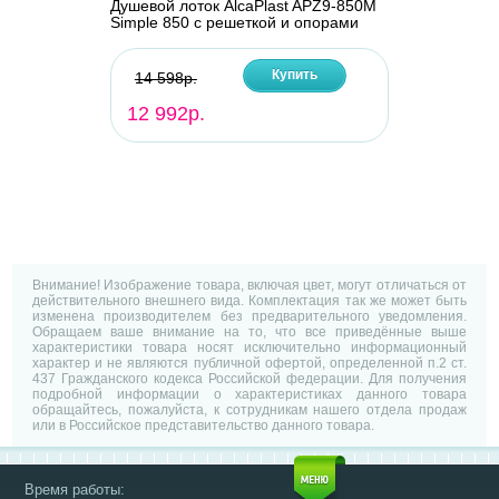
Душевой лоток AlcaPlast APZ9-850M
Simple 850 с решеткой и опорами
Купить
14 598р.
12 992р.
Внимание! Изображение товара, включая цвет, могут отличаться от
действительного внешнего вида. Комплектация так же может быть
изменена производителем без предварительного уведомления.
Обращаем ваше внимание на то, что все приведённые выше
характеристики товара носят исключительно информационный
характер и не являются публичной офертой, определенной п.2 ст.
437 Гражданского кодекса Российской федерации. Для получения
подробной информации о характеристиках данного товара
обращайтесь, пожалуйста, к сотрудникам нашего отдела продаж
или в Российское представительство данного товара.
Время работы: