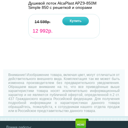
Душевой лоток AlcaPlast APZ9-850M
Simple 850 с решеткой и опорами
Купить
14 598р.
12 992р.
Внимание! Изображение товара, включая цвет, могут отличаться от
действительного внешнего вида. Комплектация так же может быть
изменена производителем без предварительного уведомления.
Обращаем ваше внимание на то, что все приведённые выше
характеристики товара носят исключительно информационный
характер и не являются публичной офертой, определенной п.2 ст.
437 Гражданского кодекса Российской федерации. Для получения
подробной информации о характеристиках данного товара
обращайтесь, пожалуйста, к сотрудникам нашего отдела продаж
или в Российское представительство данного товара.
Время работы: