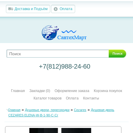
Доставка и Подъём
Оплата
Поиск
+7(812)988-24-60
Главная
Закладки (0)
Оформление заказа
Корзина покупок
Каталог товаров
Оплата
Контакты
»
»
»
Главная
Душевые двери, перегородки
Cezares
Душевая дверь
CEZARES ELENA-W-B-1-90-C-Cr