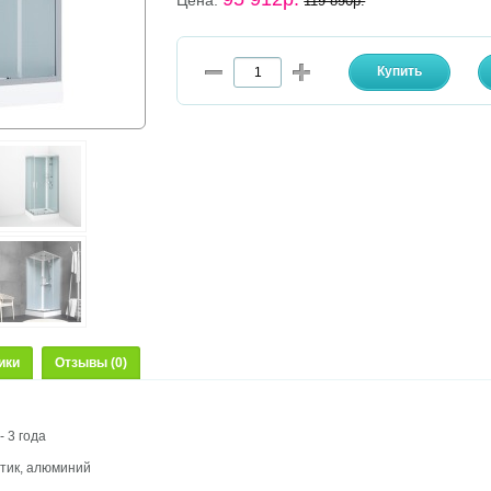
Цена:
119 890р.
ики
Отзывы (0)
- 3 года
стик, алюминий