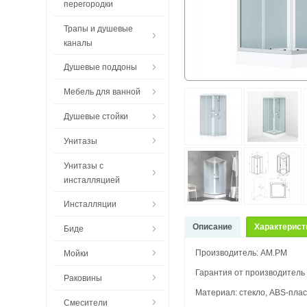
перегородки
Трапы и душевые
каналы
Душевые поддоны
Мебель для ванной
Душевые стойки
Унитазы
Унитазы с
инсталляцией
Инсталляции
Описание
Характерист
Биде
Производитель: AM.PM
Мойки
Гарантия от производитель 
Раковины
Материал:
стекло, ABS-пла
Смесители