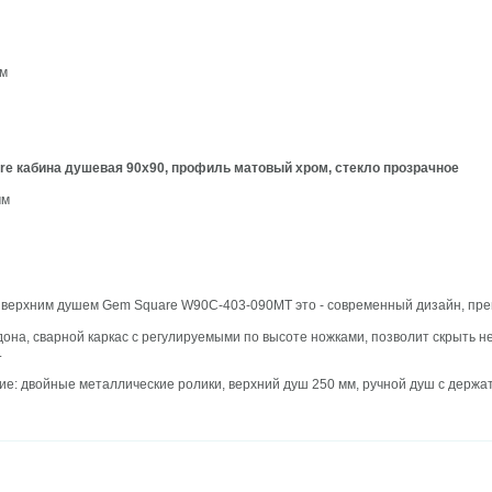
м
ом
й
e кабина душевая 90x90, профиль матовый хром, стекло прозрачное
мм
 верхним душем Gem Square W90C-403-090MT это - современный дизайн, пре
она, сварной каркас с регулируемыми по высоте ножками, позволит скрыть не
.
е: двойные металлические ролики, верхний душ 250 мм, ручной душ с держа