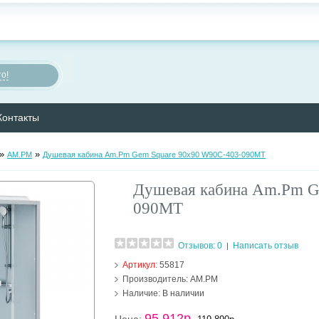
о!
Контакты
»
»
AM.PM
Душевая кабина Am.Pm Gem Square 90х90 W90C-403-090MT
Душевая кабина Am.Pm G
090MT
Отзывов: 0
Написать отзыв
|
Артикул:
55817
Производитель:
AM.PM
Наличие:
В наличии
95 912р.