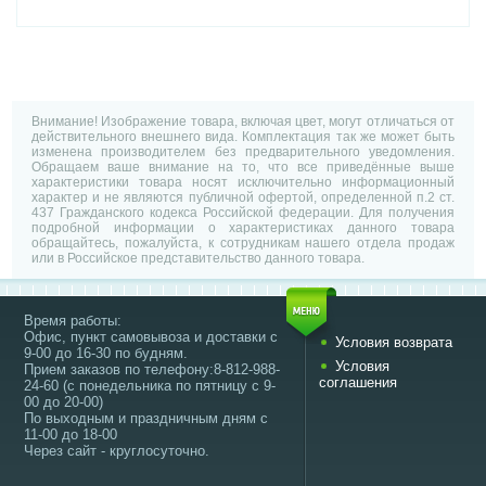
Внимание! Изображение товара, включая цвет, могут отличаться от
действительного внешнего вида. Комплектация так же может быть
изменена производителем без предварительного уведомления.
Обращаем ваше внимание на то, что все приведённые выше
характеристики товара носят исключительно информационный
характер и не являются публичной офертой, определенной п.2 ст.
437 Гражданского кодекса Российской федерации. Для получения
подробной информации о характеристиках данного товара
обращайтесь, пожалуйста, к сотрудникам нашего отдела продаж
или в Российское представительство данного товара.
Время работы:
Офис, пункт самовывоза и доставки с
Условия возврата
9-00 до 16-30 по будням.
Условия
Прием заказов по телефону:8-812-988-
соглашения
24-60 (с понедельника по пятницу с 9-
00 до 20-00)
По выходным и праздничным дням с
11-00 до 18-00
Через сайт - круглосуточно.