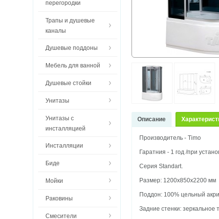
перегородки
Трапы и душевые
каналы
Душевые поддоны
Мебель для ванной
Душевые стойки
Унитазы
Унитазы с
Описание
Характерист
инсталляцией
Производитель - Timo
Инсталляции
Гаратния - 1 год /при устан
Биде
Серия Standart.
Размер: 1200х850х2200 мм
Мойки
Поддон: 100% цельный акрил
Раковины
Задние стенки: зеркальное
Смесители