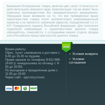
Внимание! Изображение товара, включая цвет, могут отличаться от
действительного внешнего вида. Комплектация так же может быть
изменена производителем без предварительного уведомления.
Обращаем ваше внимание на то, что все приведённые выше
характеристики товара носят исключительно информационный
характер и не являются публичной офертой, определенной п.2 ст.
437 Гражданского кодекса Российской федерации. Для получения
подробной информации о характеристиках данного товара
обращайтесь, пожалуйста, к сотрудникам нашего отдела продаж
или в Российское представительство данного товара.
Время работы:
Офис, пункт самовывоза и доставки с
Условия возврата
9-00 до 16-30 по будням.
Условия
Прием заказов по телефону:8-812-988-
соглашения
24-60 (с понедельника по пятницу с 9-
00 до 20-00)
По выходным и праздничным дням с
11-00 до 18-00
Через сайт - круглосуточно.