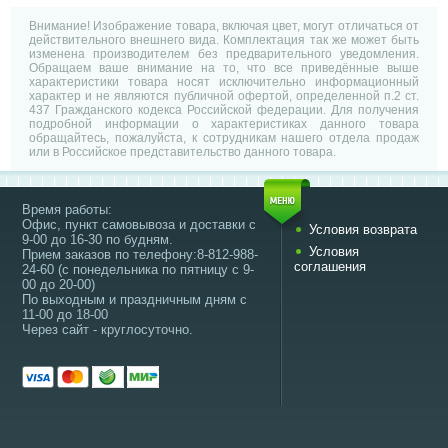
Внимание! Изображение товара, включая цвет, могут отличаться от
действительного внешнего вида. Комплектация так же может быть
изменена производителем без предварительного уведомления.
Обращаем ваше внимание на то, что все приведённые выше
характеристики товара носят исключительно информационный
характер и не являются публичной офертой, определенной п.2 ст.
437 Гражданского кодекса Российской федерации. Для получения
подробной информации о характеристиках данного товара
обращайтесь, пожалуйста, к сотрудникам нашего отдела продаж
или в Российское представительство данного товара.
Время работы:
Офис, пункт самовывоза и доставки с
Условия возврата
9-00 до 16-30 по будням.
Условия
Прием заказов по телефону:8-812-988-
соглашения
24-60 (с понедельника по пятницу с 9-
00 до 20-00)
По выходным и праздничным дням с
11-00 до 18-00
Через сайт - круглосуточно.