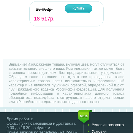
Купить
23 002р.
18 517р.
Внимание! Изображение товара, включая цвет, могут отличаться от
действительного внешнего вида. Комплектация так же может быть
изменена производителем без предварительного уведомления.
Обращаем ваше внимание на то, что все приведённые выше
характеристики товара носят исключительно информационный
характер и не являются публичной офертой, определенной п.2 ст.
437 Гражданского кодекса Российской федерации. Для получения
подробной информации о характеристиках данного товара
обращайтесь, пожалуйста, к сотрудникам нашего отдела продаж
или в Российское представительство данного товара.
Время работы:
Офис, пункт самовывоза и доставки с
Условия возврата
9-00 до 16-30 по будням.
Условия
Прием заказов по телефону:8-812-988-