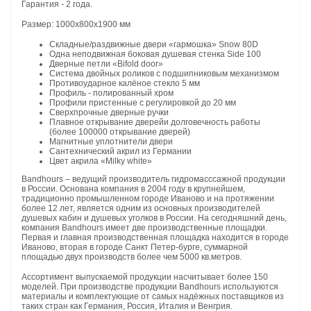
Гарантия - 2 года.
Размер: 1000х800х1900 мм
Складные/раздвижные двери «гармошка» Snow 80D
Одна неподвижная боковая душевая стенка Side 100
Дверные петли «Bifold door»
Система двойных роликов с подшипниковым механизмом
Противоударное калёное стекло 5 мм
Профиль - полированный хром
Профили пристенные с регулировкой до 20 мм
Сверхпрочные дверные ручки
Плавное открывание дверейи долговечность работы
(более 100000 открывание дверей)
Магнитные уплотнители двери
Сантехнический акрил из Германии
Цвет акрила «Milky white»
Bandhours – ведущий производитель гидромасссажной продукции
в России. Основана компания в 2004 году в крупнейшем,
традиционно промышленном городе Иваново и на протяжении
более 12 лет, является одним из основных производителей
душевых кабин и душевых уголков в России. На сегодняшний день,
компания Bandhours имеет две производственные площадки.
Первая и главная производственная площадка находится в городе
Иваново, вторая в городе Санкт Петер-бурге, суммарной
площадью двух производств более чем 5000 кв.метров.
Ассортимент выпускаемой продукции насчитывает более 150
моделей. При производстве продукции Bandhours используются
материалы и комплектующие от самых надёжных поставщиков из
таких стран как Германия, Россия, Италия и Венгрия.