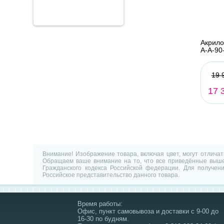
Акрило
A-A-90
19 
17 
Внимание! Изображение товара, включая цвет, могут отлича
Обращаем ваше внимание на то, что все приведённые выше 
Гражданского кодекса Российской федерации. Для получен
Российское представительство данного товара.
Время работы:
Офис, пункт самовывоза и доставки с 9-00 до
16-30 по будням.