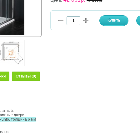
Цена:
47 260р.
ики
Отзывы (0)
дратный.
движные двери.
Punto, толщина 6 мм
ельно.