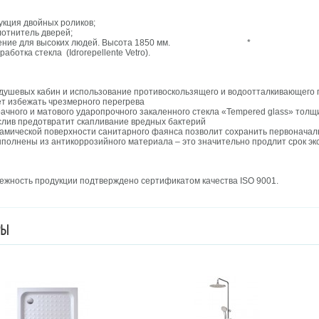
укция двойных роликов;
отнитель дверей;
олнение для высоких людей. Высота 1850 мм. *
аботка стекла (Idrorepellente Vetro).
душевых кабин и использование противоскользящего и водоотталкивающего 
ет избежать чрезмерного перегрева
ачного и матового ударопрочного закаленного стекла «Tempered glass» толщи
лив предотвратит скапливание вредных бактерий
рамической поверхности санитарного фаянса позволит сохранить первоначаль
ыполнены из антикоррозийного материала – это значительно продлит срок эк
дежность продукции подтверждено сертификатом качества ISO 9001.
РЫ