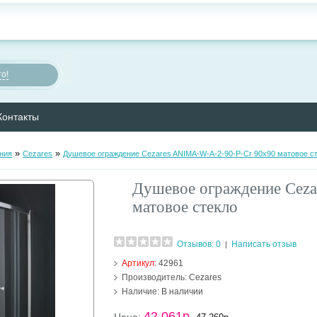
о!
Контакты
»
»
ния
Cezares
Душевое ограждение Cezares ANIMA-W-A-2-90-P-Cr 90х90 матовое с
Душевое ограждение Cez
матовое стекло
Отзывов: 0
Написать отзыв
|
Артикул:
42961
Производитель:
Cezares
Наличие:
В наличии
42 061р.