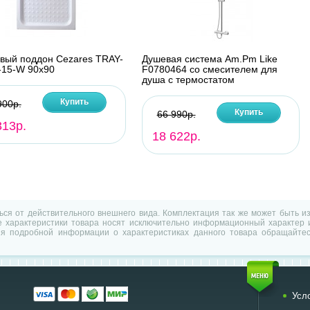
вый поддон Cezares TRAY-
Душевая система Am.Pm Like
-15-W 90х90
F0780464 со смесителем для
душа с термостатом
Купить
900р.
Купить
66 990р.
313р.
18 622р.
ться от действительного внешнего вида. Комплектация так же может быть 
характеристики товара носят исключительно информационный характер и
ия подробной информации о характеристиках данного товара обращайтес
Усл