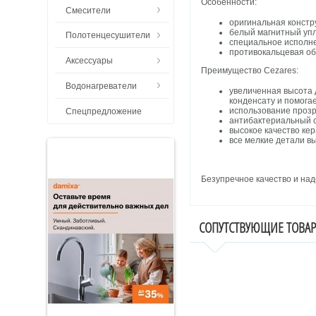
Особенности:
Смесители
оригинальная констр
белый магнитный упл
Полотенцесушители
специальное исп
противокальцевая обр
Аксессуары
Преимущество Cezares:
Водонагреватели
увеличенная высота 
конденсату и помога
использование прозр
Спецпредложение
антибактериальный с
высокое качество ке
все мелкие детали в
Безупречное качество и на
СОПУТСТВУЮЩИЕ ТОВА