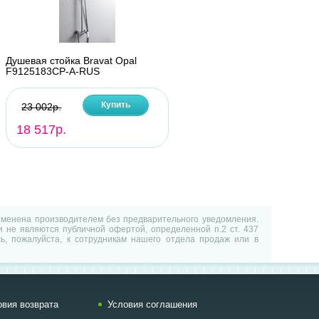
Душевая стойка Bravat Opal
F9125183CP-A-RUS
Купить
23 002р.
18 517р.
изменена производителем без предварительного уведомления.
 не являются публичной офертой, определенной п.2 ст. 437
ь, пожалуйста, к сотрудникам нашего отдела продаж или в
овия возврата
Условия соглашения