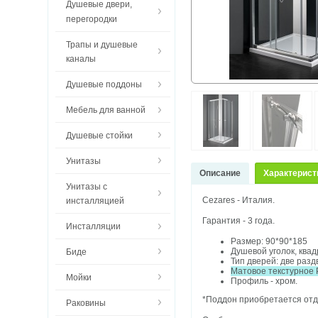
Душевые двери,
перегородки
Трапы и душевые
каналы
Душевые поддоны
Мебель для ванной
Душевые стойки
Унитазы
Описание
Характерист
Унитазы с
Cezares - Италия.
инсталляцией
Гарантия - 3 года.
Инсталляции
Размер: 90*90*185
Душевой уголок, ква
Биде
Тип дверей: две раз
Матовое текстурное 
Мойки
Профиль - хром.
*Поддон приобретается отд
Раковины