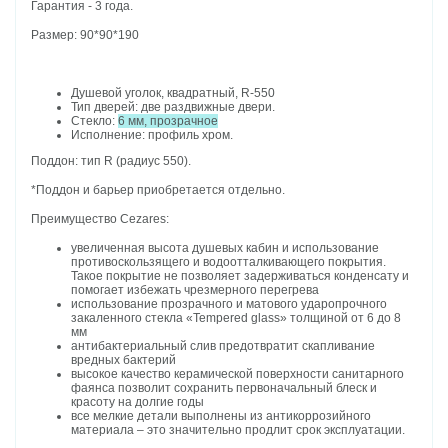
Гарантия - 3 года.
Размер: 90*90*190
Душевой уголок, квадратный, R-550
Тип дверей: две раздвижные двери.
Стекло:
6 мм, прозрачное
Исполнение: профиль хром.
Поддон: тип R (радиус 550).
*Поддон и барьер приобретается отдельно.
Преимущество Cezares:
увеличенная высота душевых кабин и использование
противоскользящего и водоотталкивающего покрытия.
Такое покрытие не позволяет задерживаться конденсату и
помогает избежать чрезмерного перегрева
использование прозрачного и матового ударопрочного
закаленного стекла «Tempered glass» толщиной от 6 до 8
мм
антибактериальный слив предотвратит скапливание
вредных бактерий
высокое качество керамической поверхности санитарного
фаянса позволит сохранить первоначальный блеск и
красоту на долгие годы
все мелкие детали выполнены из антикоррозийного
материала – это значительно продлит срок эксплуатации.