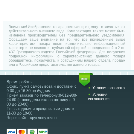
Внимание! Изображение товара, включая цвет, могут отличаться от
действительного внешнего вида. Комплектация так же может быть
изменена производителем без предварительного уведомления.
Обращаем ваше внимание на то, что все приведённые выше
характеристики товара носят исключительно информационный
характер и не являются публичной офертой, определенной п.2 ст.
437 Гражданского кодекса Российской федерации. Для получения
подробной информации о характеристиках данного товара
обращайтесь, пожалуйста, к сотрудникам нашего отдела продаж
или в Российское представительство данного товара.
Время работы:
Офис, пункт самовывоза и доставки с
Условия возврата
9-00 до 16-30 по будням.
Условия
Прием заказов по телефону:8-812-988-
соглашения
24-60 (с понедельника по пятницу с 9-
00 до 20-00)
По выходным и праздничным дням с
11-00 до 18-00
Через сайт - круглосуточно.