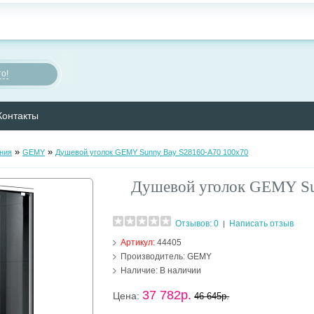
о!
Контакты
»
»
ния
GEMY
Душевой уголок GEMY Sunny Bay S28160-A70 100х70
Душевой уголок GEMY Su
Отзывов: 0
Написать отзыв
|
Артикул:
44405
Производитель:
GEMY
Наличие:
В наличии
37 782р.
Цена:
46 645р.