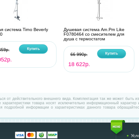
я система Timo Beverly
Душевая система Am.Pm Like
0
F0780464 со смесителем для
душа с термостатом
Купить
459р.
Купить
66 990р.
052р.
18 622р.
ться от действительного внешнего вида. Комплектация так же может быть 
характеристики товара носят исключительно информационный характер и
ия подробной информации о характеристиках данного товара обращайтес
Усл