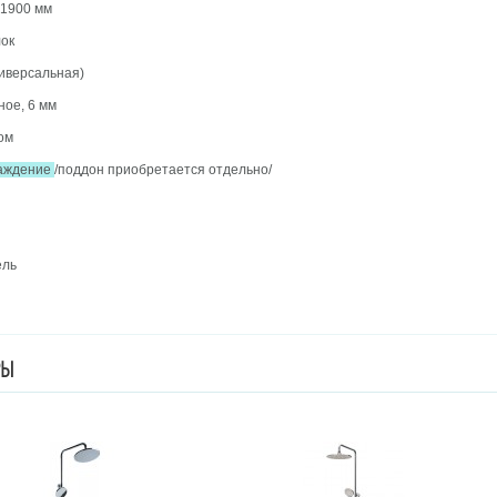
х1900 мм
лок
ниверсальная)
ное, 6 мм
ом
раждение
/поддон приобретается отдельно/
ель
РЫ