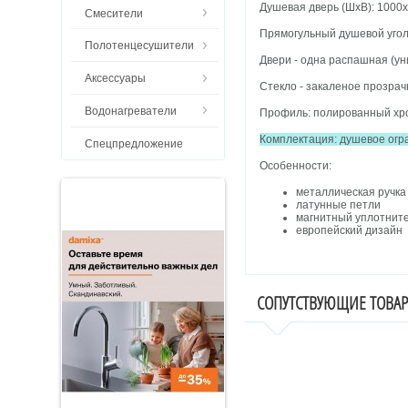
Душевая дверь (ШхВ): 1000
Смесители
Прямогульный душевой уго
Полотенцесушители
Двери - одна распашная (у
Аксессуары
Стекло - закаленое прозрач
Водонагреватели
Профиль: полированный хр
Комплектация: душевое ог
Спецпредложение
Особенности:
металлическая ручка
латунные петли
магнитный уплотнит
европейский дизайн
СОПУТСТВУЮЩИЕ ТОВА