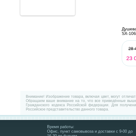
Душева
SX-106
28 
23 
Внимание! Изображение товара, включая цвет, могут отлича
Обращаем ваше внимание на то, что все приведённые выше 
Гражданского кодекса Российской федерации. Для получен
Российское представительство данного товара.
Время работы:
Офис, пункт самовывоза и доставки с 9-00 до
16-30 по будням.