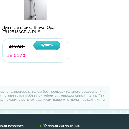
Душевая стойка Bravat Opal
F9125183CP-A-RUS
Купить
23 002р.
18 517р.
изменена производителем без предварительного уведомления.
 не являются публичной офертой, определенной п.2 ст. 437
ь, пожалуйста, к сотрудникам нашего отдела продаж или в
овия возврата
Условия соглашения