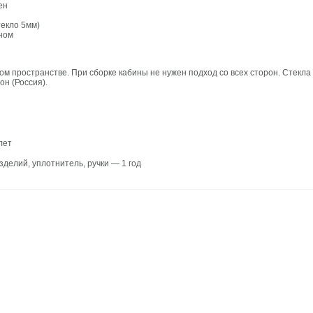
ен
екло 5мм)
аном
ом пространстве. При сборке кабины не нужен подход со всех сторон. Стекл
он (Россия).
лет
я изделий, уплотнитель, ручки — 1 год