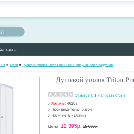
о!
Контакты
»
»
ния
Triton
Душевой уголок Triton Рио 1 90х90 рисунок лен с поддоном
Душевой уголок Triton Ри
Отзывов: 0
Написать отзыв
|
Артикул:
46208
Производитель:
Тритон
Наличие:
В наличии
12 395р.
Цена:
15 690р.