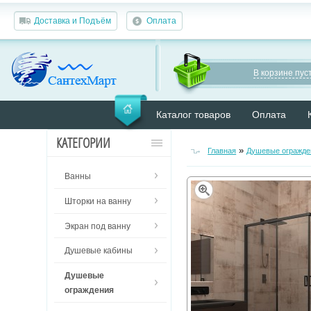
Доставка и Подъём
Оплата
В корзине пуст
Каталог товаров
Оплата
КАТЕГОРИИ
»
Главная
Душевые огражде
Ванны
Шторки на ванну
Экран под ванну
Душевые кабины
Душевые
ограждения