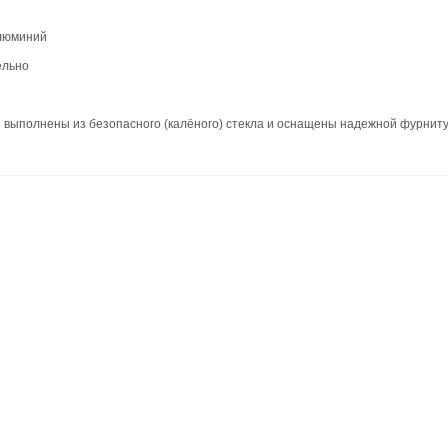
люминий
ельно
 выполнены из безопасного (калёного) стекла и оснащены надежной фурниту