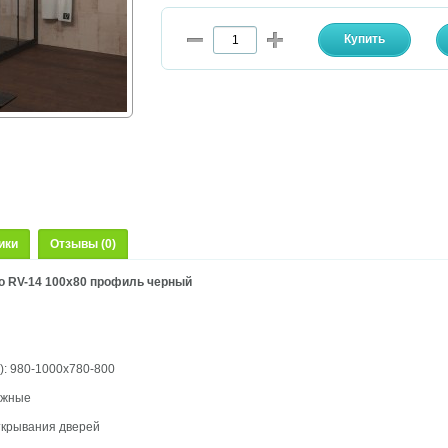
ики
Отзывы (0)
go RV-14 100x80 профиль черный
): 980-1000х780-800
ижные
ткрывания дверей