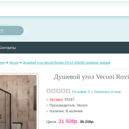
о!
Контакты
»
»
ния
Veconi
Душевой угол Veconi Rovigo RV-14 100x80 профиль черный
Душевой угол Veconi Rov
Отзывов: 0
Написать отзыв
|
Артикул:
55267
Производитель:
Veconi
Наличие:
В наличии
31 508р.
Цена:
36 216р.