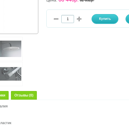
Цена:
82 032р.
ики
Отзывы (0)
талия
пластик