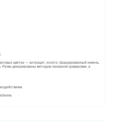
.
атовых цветах — антрацит, золото, брашированный никель,
н. Ручки декорированы методом лазерной гравировки, а
воздействиям.
Boheme.