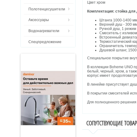
Цвет хром
Полотенцесушители
Комплектация: стойка для
Аксессуары
Штанга 1000-1400 м
Верхний душ - 300 м
Ручной душ, 1 режим
Водонагреватели
Смеситель с изливом
Встроенный девиатор
Термостатический к
Спецпредложение
Ограничитель темпе
Душевой шланг, 1500
Специальное покрытие внут
В коллекции Boheme UNO пр
белый, черный, хром, а так
корпус имеет продолговату
В линейке присутствует душ
В покрытии смесителей испо
Для полноценного решения 
СОПУТСТВУЮЩИЕ ТОВА