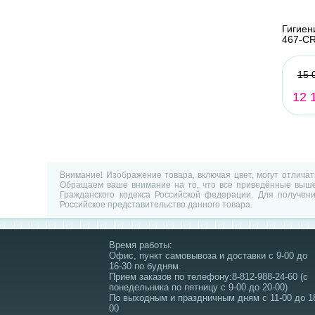
Гигиен
467-C
15 
12 
Внимание! Изображение товара, включая цвет, могут отлича
Обращаем ваше внимание на то, что все приведённые выше 
Гражданского кодекса Российской федерации. Для получен
Российское представительство данного товара.
Время работы:
Офис, пункт самовывоза и доставки с 9-00 до
16-30 по будням.
Прием заказов по телефону:8-812-988-24-60 (с
понедельника по пятницу с 9-00 до 20-00)
По выходным и праздничным дням с 11-00 до 1
00