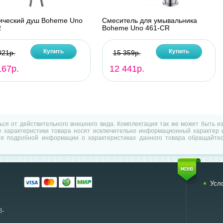
ический душ Boheme Uno
Смеситель для умывальника
R
Boheme Uno 461-CR
Купить
Купить
021р.
15 359р.
167р.
12 441р.
ться от действительного внешнего вида. Комплектация так же может быть 
характеристики товара носят исключительно информационный характер и
ия подробной информации о характеристиках данного товара обращайтес
Усл
8-