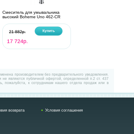
Смеситель для умывальника
высокий Boheme Uno 462-CR
Купить
21 882р.
17 724р.
изменена производителем без предварительного уведомления.
 не являются публичной офертой, определенной п.2 ст. 437
ь, пожалуйста, к сотрудникам нашего отдела продаж или в
овия возврата
Условия соглашения