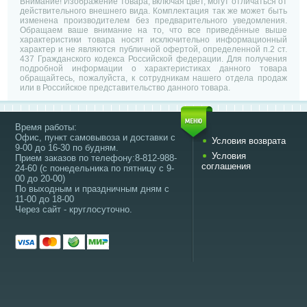
Внимание! Изображение товара, включая цвет, могут отличаться от
действительного внешнего вида. Комплектация так же может быть
изменена производителем без предварительного уведомления.
Обращаем ваше внимание на то, что все приведённые выше
характеристики товара носят исключительно информационный
характер и не являются публичной офертой, определенной п.2 ст.
437 Гражданского кодекса Российской федерации. Для получения
подробной информации о характеристиках данного товара
обращайтесь, пожалуйста, к сотрудникам нашего отдела продаж
или в Российское представительство данного товара.
Время работы:
Офис, пункт самовывоза и доставки с
Условия возврата
9-00 до 16-30 по будням.
Условия
Прием заказов по телефону:8-812-988-
соглашения
24-60 (с понедельника по пятницу с 9-
00 до 20-00)
По выходным и праздничным дням с
11-00 до 18-00
Через сайт - круглосуточно.