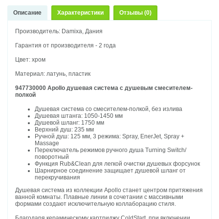
Описание
Характеристики
Отзывы (0)
Производитель: Damixa, Дания
Гарантия от производителя - 2 года
Цвет: хром
Материал: латунь, пластик
947730000 Apollo душевая система с душевым смесителем-
полкой
Душевая система со смесителем-полкой, без излива
Душевая штанга: 1050-1450 мм
Душевой шланг: 1750 мм
Верхний душ: 235 мм
Ручной душ: 125 мм, 3 режима: Spray, EnerJet, Spray +
Massage
Переключатель режимов ручного душа Turning Switch/
поворотный
Функция Rub&Clean для легкой очистки душевых форсунок
Шарнирное соединение защищает душевой шланг от
перекручивания
Душевая система из коллекции Apollo станет центром притяжения
ванной комнаты. Плавные линии в сочетании с массивными
формами создают исключительную коллаборацию стиля.
Благодаря керамическому картриджу ColdStart, при включении