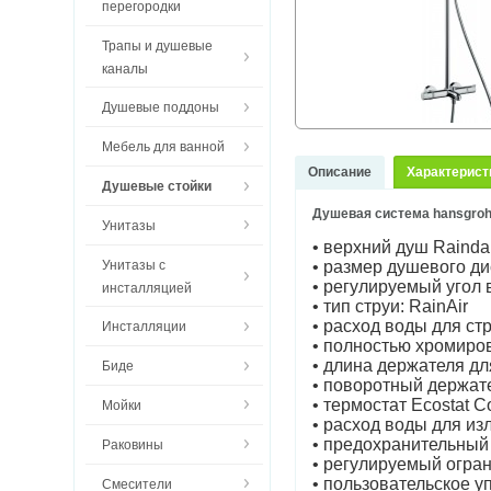
перегородки
Трапы и душевые
каналы
Душевые поддоны
Мебель для ванной
Описание
Характерист
Душевые стойки
Душевая система hansgrohe
Унитазы
• верхний душ Rainda
Унитазы с
• размер душевого ди
• регулируемый угол
инсталляцией
• тип струи: RainAir
• расход воды для стр
Инсталляции
• полностью хромиро
• длина держателя дл
Биде
• поворотный держат
• термостат Ecostat C
Мойки
• расход воды для из
• предохранительный
Раковины
• регулируемый огра
• пользовательское 
Смесители