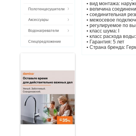
• вид монтажа: нару
• величина соединен
Полотенцесушители
• соединительная рез
• межосевое подключ
Аксессуары
• регулируемое по в
• класс шума: I
Водонагреватели
• класс расхода воды:
• Гарантия: 5 лет
Спецпредложение
• Страна бренда: Ге