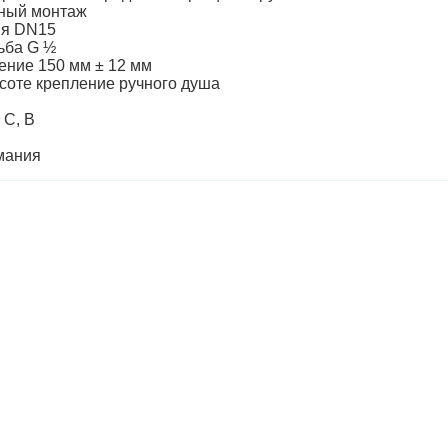
жный монтаж
ия DN15
ьба G ½
ение 150 мм ± 12 мм
ысоте крепление ручного душа
 C, B
рмания