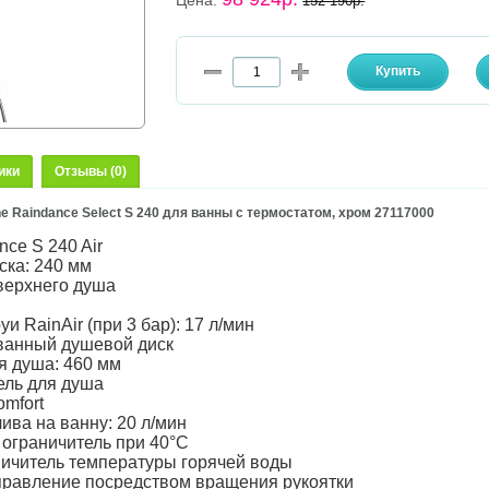
Цена:
152 190р.
ики
Отзывы (0)
 Raindance Select S 240 для ванны с термостатом, хром 27117000
nce S 240 Air
ска: 240 мм
 верхнего душа
уи RainAir (при 3 бар): 17 л/мин
ванный душевой диск
я душа: 460 мм
ель для душа
omfort
лива на ванну: 20 л/мин
 ограничитель при 40°C
ничитель температуры горячей воды
управление посредством вращения рукоятки