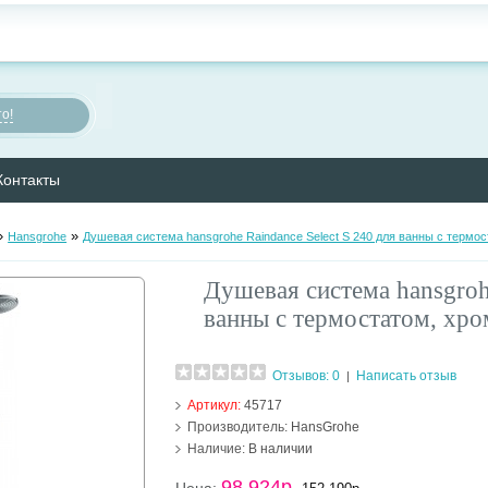
о!
Контакты
»
»
Hansgrohe
Душевая система hansgrohe Raindance Select S 240 для ванны с термо
Душевая система hansgrohe
ванны с термостатом, хр
Отзывов: 0
Написать отзыв
|
Артикул:
45717
Производитель:
HansGrohe
Наличие:
В наличии
98 924р.