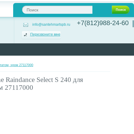
Поиск
+7(812)988-24-60
info@santehmartspb.ru
Перезвоните мне
статом, хром 27117000
 Raindance Select S 240 для
ом 27117000