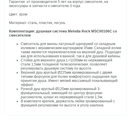
Гарантия от производителя 5 лет на корпус смесителя, на
аксессуары и запчасти к смесителю 3 года.
Цвет: хром
Материал: сталь, пластик, латунь
Комплектация: душевая система Melodia Rock MSC00106C со
смесителем
Смеситель для ванны латунный однорукий со складным
изливом с керамическим картриджем 35мм. Складной излив
также является переключателем на верхний душ. Подходит
как для использования в ванной, так и для душевой кабины.
Стойка для верхнего душа L=1100мм из нержавеющей
стали 1,5мм толщиной телескопическая, позволяет
регулировать душевую систему по высоте.
Верхний душ круглый Ø225мм хромированный с двумя
типами форсунок для более комфортного ощущения при
принятии душа. Имеет мягкий массажный покалывающий
эффект.
Ручной душ круглый Ø120мм хромированный 3-
функциональный, имеющий по центру форсунки-
рассекатели, шланг из нержавеющей стали 1,5м,
В комплекте крепеж, держатель лейки хромированный с
функцией регулировки по высоте и уголу наклона