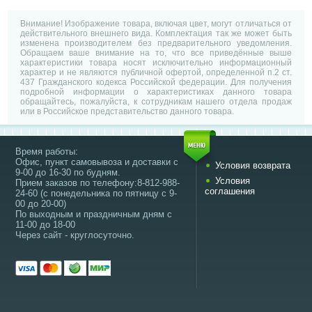
Внимание! Изображение товара, включая цвет, могут отличаться от
действительного внешнего вида. Комплектация так же может быть
изменена производителем без предварительного уведомления.
Обращаем ваше внимание на то, что все приведённые выше
характеристики товара носят исключительно информационный
характер и не являются публичной офертой, определенной п.2 ст.
437 Гражданского кодекса Российской федерации. Для получения
подробной информации о характеристиках данного товара
обращайтесь, пожалуйста, к сотрудникам нашего отдела продаж
или в Российское представительство данного товара.
Время работы:
Офис, пункт самовывоза и доставки с
Условия возврата
9-00 до 16-30 по будням.
Условия
Прием заказов по телефону:8-812-988-
соглашения
24-60 (с понедельника по пятницу с 9-
00 до 20-00)
По выходным и праздничным дням с
11-00 до 18-00
Через сайт - круглосуточно.