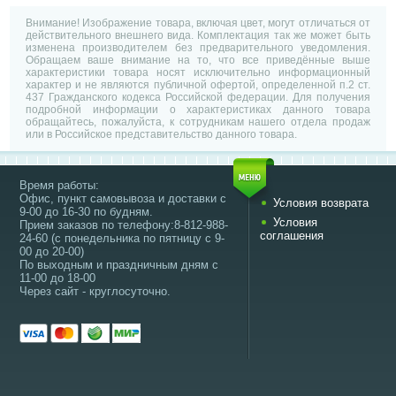
Внимание! Изображение товара, включая цвет, могут отличаться от
действительного внешнего вида. Комплектация так же может быть
изменена производителем без предварительного уведомления.
Обращаем ваше внимание на то, что все приведённые выше
характеристики товара носят исключительно информационный
характер и не являются публичной офертой, определенной п.2 ст.
437 Гражданского кодекса Российской федерации. Для получения
подробной информации о характеристиках данного товара
обращайтесь, пожалуйста, к сотрудникам нашего отдела продаж
или в Российское представительство данного товара.
Время работы:
Офис, пункт самовывоза и доставки с
Условия возврата
9-00 до 16-30 по будням.
Условия
Прием заказов по телефону:8-812-988-
соглашения
24-60 (с понедельника по пятницу с 9-
00 до 20-00)
По выходным и праздничным дням с
11-00 до 18-00
Через сайт - круглосуточно.