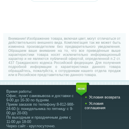
Внимание! Изображение товара, включая цвет, могут отличаться от
действительного внешнего вида. Комплектация так же может быть
изменена производителем без предварительного уведомления.
Обращаем ваше внимание на то, что все приведённые выше
характеристики товара носят исключительно информационный
характер и не являются публичной офертой, определенной п.2 ст.
437 Гражданского кодекса Российской федерации. Для получения
подробной информации о характеристиках данного товара
обращайтесь, пожалуйста, к сотрудникам нашего отдела продаж
или в Российское представительство данного товара.
Время работы:
Офис, пункт самовывоза и доставки с
Условия возврата
9-00 до 16-30 по будням.
Условия
Прием заказов по телефону:8-812-988-
соглашения
24-60 (с понедельника по пятницу с 9-
00 до 20-00)
По выходным и праздничным дням с
11-00 до 18-00
Через сайт - круглосуточно.