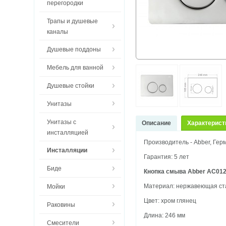
перегородки
Трапы и душевые
каналы
Душевые поддоны
Мебель для ванной
Душевые стойки
Унитазы
Унитазы с
Описание
Характерист
инсталляцией
Производитель - Abber, Гер
Инсталляции
Гарантия: 5 лет
Биде
Кнопка смыва Abber AC01
Материал: нержавеющая ст
Мойки
Цвет: хром глянец
Раковины
Длина: 246 мм
Смесители