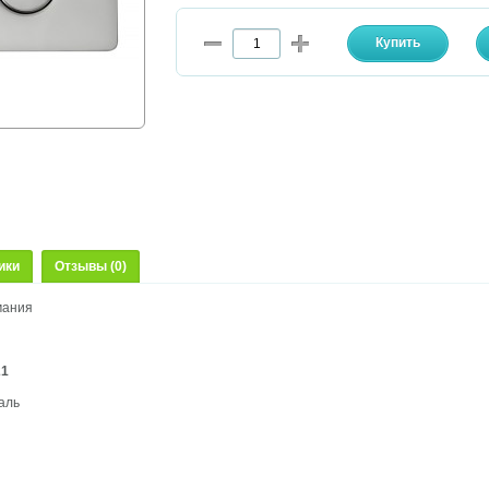
ики
Отзывы (0)
мания
21
аль