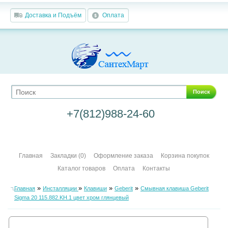
Доставка и Подъём
Оплата
Поиск
+7(812)988-24-60
Главная
Закладки (0)
Оформление заказа
Корзина покупок
Каталог товаров
Оплата
Контакты
»
»
»
»
Главная
Инсталляции
Клавиши
Geberit
Смывная клавиша Geberit
Sigma 20 115.882.KH.1 цвет хром глянцевый