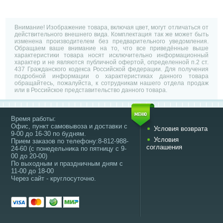
Внимание! Изображение товара, включая цвет, могут отличаться от
действительного внешнего вида. Комплектация так же может быть
изменена производителем без предварительного уведомления.
Обращаем ваше внимание на то, что все приведённые выше
характеристики товара носят исключительно информационный
характер и не являются публичной офертой, определенной п.2 ст.
437 Гражданского кодекса Российской федерации. Для получения
подробной информации о характеристиках данного товара
обращайтесь, пожалуйста, к сотрудникам нашего отдела продаж
или в Российское представительство данного товара.
Время работы:
Офис, пункт самовывоза и доставки с
Условия возврата
9-00 до 16-30 по будням.
Условия
Прием заказов по телефону:8-812-988-
соглашения
24-60 (с понедельника по пятницу с 9-
00 до 20-00)
По выходным и праздничным дням с
11-00 до 18-00
Через сайт - круглосуточно.