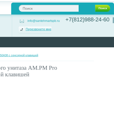
Поиск
+7(812)988-24-60
info@santehmartspb.ru
Перезвоните мне
.50A38 с сенсорной клавишей
ого унитаза AM.PM Pro
ой клавишей