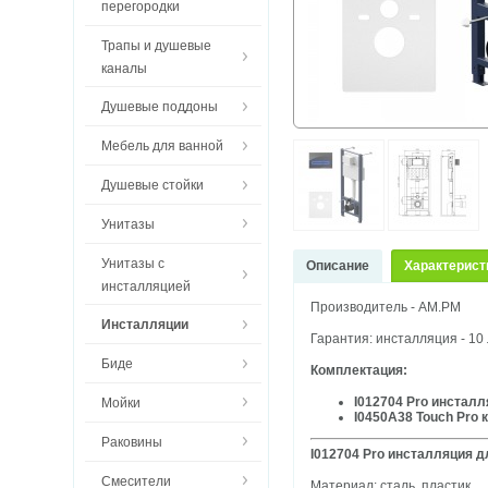
перегородки
Трапы и душевые
каналы
Душевые поддоны
Мебель для ванной
Душевые стойки
Унитазы
Унитазы с
Описание
Характерист
инсталляцией
Производитель - AM.PM
Инсталляции
Гарантия: инсталляция - 10 
Биде
Комплектация:
I012704 Pro инсталл
Мойки
I0450A38 Touch Pro
Раковины
I012704 Pro инсталляция д
Смесители
Материал: сталь, пластик