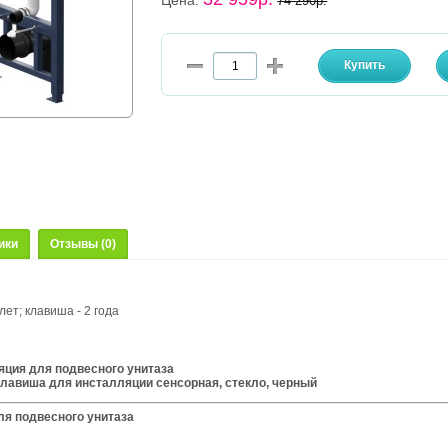
Цена:
74 290р.
ики
Отзывы (0)
лет; клавиша - 2 года
яция для подвесного унитаза
 клавиша для инсталляции сенсорная, стекло, черный
ля подвесного унитаза