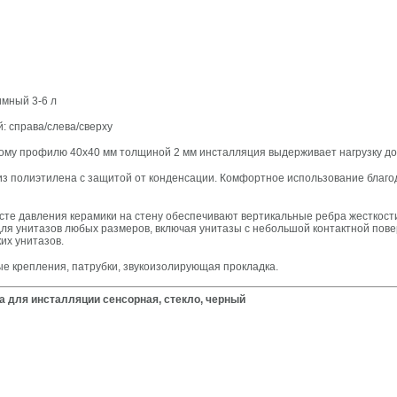
имный 3-6 л
: справа/слева/сверху
ому профилю 40х40 мм толщиной 2 мм инсталляция выдерживает нагрузку до 
з полиэтилена с защитой от конденсации. Комфортное использование благод
сте давления керамики на стену обеспечивают вертикальные ребра жесткост
для унитазов любых размеров, включая унитазы с небольшой контактной пов
ких унитазов.
ые крепления, патрубки, звукоизолирующая прокладка.
а для инсталляции сенсорная, стекло, черный