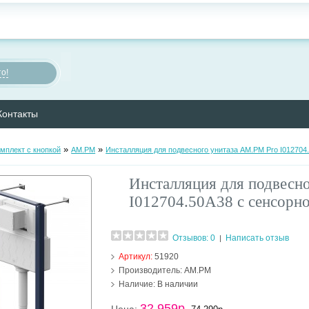
о!
Контакты
»
»
мплект с кнопкой
AM.PM
Инсталляция для подвесного унитаза AM.PM Pro I012704
Инсталляция для подвесн
I012704.50A38 с сенсорн
Отзывов: 0
Написать отзыв
|
Артикул:
51920
Производитель:
AM.PM
Наличие:
В наличии
32 959р.