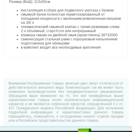
Размер (ВхШ): 113х50см
инсталляция в сборе для подвесного унитаза с бачком
смывной бачок полностью герметизированный от
попадания конденсата с маленьким ревизионным окошком
на 3/6 л
пневматический смывной клапан с тремя режимами слива:
2-х объёмный, старт/стоп или непрерывный
клавиша смыва на двойной смыв (хром глянец)
38732000
самонесущая стальная рама с порошковым напылением
подготовлена для облицовки
в комплект входят все необходимые крепления
Внимание! Изображение товара, включая цвет, могут отличаться от
действительного внешнего вида. Комплектация так же может быть
изменена производителем без предварительного уведомления.
Обращаем ваше внимание на то, что все приведённые выше
характеристики товара носят исключительно информационный
характер и не являются публичной офертой, определенной п.2 ст.
437 Гражданского кодекса Российской федерации. Для получения
подробной информации о характеристиках данного товара
обращайтесь, пожалуйста, к сотрудникам нашего отдела продаж
или в Российское представительство данного товара.