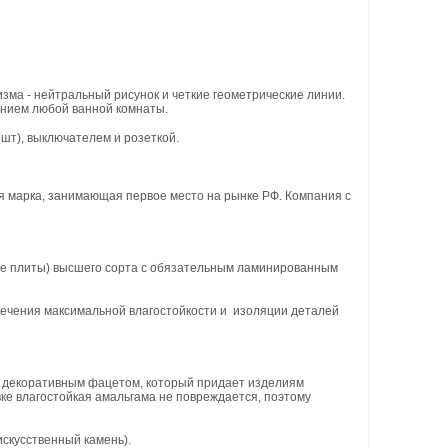
ма - нейтральный рисунок и четкие геометрические линии.
ением любой ванной комнаты.
 шт), выключателем и розеткой.
я марка, занимающая первое место на рынке РФ. Компания с
ные плиты) высшего сорта с обязательным ламинированным
печения максимальной влагостойкости и изоляции деталей
я декоративным фацетом, который придает изделиям
ке влагостойкая амальгама не повреждается, поэтому
искусственный камень).