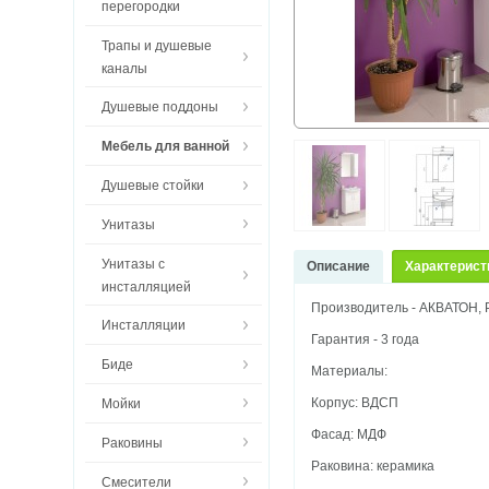
перегородки
Трапы и душевые
каналы
Душевые поддоны
Мебель для ванной
Душевые стойки
Унитазы
Унитазы с
Описание
Характерист
инсталляцией
Производитель - АКВАТОН, 
Инсталляции
Гарантия - 3 года
Биде
Материалы:
Корпус: ВДСП
Мойки
Фасад: МДФ
Раковины
Раковина: керамика
Смесители