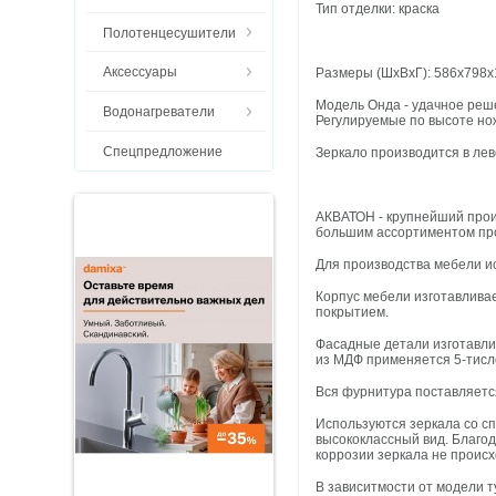
Тип отделки: краска
Полотенцесушители
Аксессуары
Размеры (ШхВхГ): 586х798х
Модель Онда - удачное реш
Водонагреватели
Регулируемые по высоте но
Спецпредложение
Зеркало производится в лев
АКВАТОН - крупнейший прои
большим ассортиментом про
Для производства мебели 
Корпус мебели изготавлива
покрытием.
Фасадные детали изготавли
из МДФ применяется 5-тисл
Вся фурнитура поставляет
Используются зеркала со с
высококлассный вид. Благод
коррозии зеркала не проис
В зависитмости от модели т