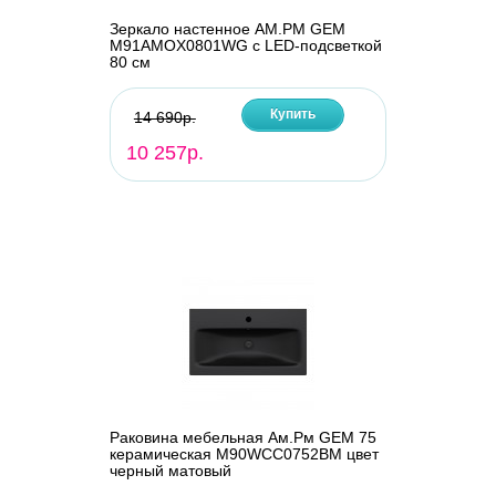
Зеркало настенное AM.PM GEM
M91AMOX0801WG с LED-подсветкой
80 см
Купить
14 690р.
10 257р.
Раковина мебельная Ам.Рм GEM 75
керамическая M90WCC0752BM цвет
черный матовый