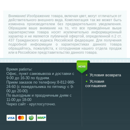
Внимание! Изображение товара, включая цвет, могут отличаться от
действительного внешнего вида. Комплектация так же может быть
изменена производителем без предварительного уведомления.
Обращаем ваше внимание на то, что все приведённые выше
характеристики товара носят исключительно информационный
характер и не являются публичной офертой, определенной п.2 ст.
437 Гражданского кодекса Российской федерации. Для получения
подробной информации о характеристиках данного товара
обращайтесь, пожалуйста, к сотрудникам нашего отдела продаж
или в Российское представительство данного товара.
Время работы:
Офис, пункт самовывоза и доставки с
Условия возврата
9-00 до 16-30 по будням.
Условия
Прием заказов по телефону:8-812-988-
соглашения
24-60 (с понедельника по пятницу с 9-
00 до 20-00)
По выходным и праздничным дням с
11-00 до 18-00
Через сайт - круглосуточно.