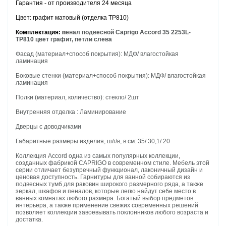
Гарантия - от производителя 24 месяца
Цвет: графит матовый (отделка ТР810)
Комплектация: п
енал подвесной Caprigo Accord 35 2253L-
TP810
цвет графит, петли слева
Фасад (материал+способ покрытия): МДФ/ влагостойкая
ламинация
Боковые стенки (материал+способ покрытия): МДФ/ влагостойкая
ламинация
Полки (материал, количество): стекло/ 2шт
Внутренняя отделка : Ламинирование
Дверцы с доводчиками
Габаритные размеры изделия, ш/г/в, в см: 35/ 30,1/ 20
Коллекция Accord одна из самых популярных коллекции,
созданных фабрикой CAPRIGO в современном стиле. Мебель этой
серии отличает безупречный функционал, лаконичный дизайн и
ценовая доступность. Гарнитуры для ванной собираются из
подвесных тумб для раковин широкого размерного ряда, а также
зеркал, шкафов и пеналов, которые легко найдут себе место в
ванных комнатах любого размера. Богатый выбор предметов
интерьера, а также применение свежих современных решений
позволяет коллекции завоевывать поклонников любого возраста и
достатка.