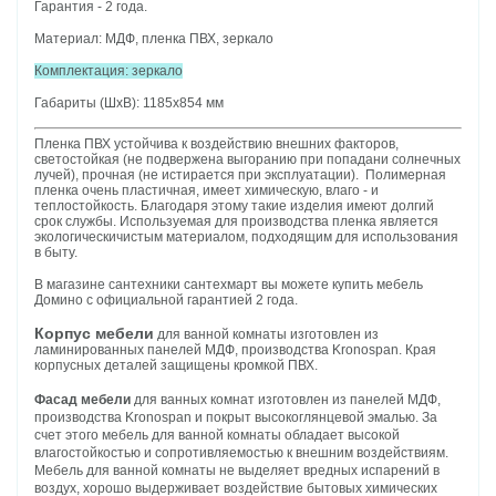
Гарантия - 2 года.
Материал: МДФ, пленка ПВХ, зеркало
Комплектация: зеркало
Габариты (ШхВ): 1185х854 мм
Пленка ПВХ устойчива к воздействию внешних факторов,
светостойкая (не подвержена выгоранию при попадани солнечных
лучей), прочная (не истирается при эксплуатации). Полимерная
пленка очень пластичная, имеет химическую, влаго - и
теплостойкость. Благодаря этому такие изделия имеют долгий
срок службы. Используемая для производства пленка является
экологическичистым материалом, подходящим для использования
в быту.
В магазине сантехники сантехмарт вы можете купить мебель
Домино с официальной гарантией 2 года.
Корпус мебели
для ванной комнаты изготовлен из
ламинированных панелей МДФ, производства Kronospan. Края
корпусных деталей защищены кромкой ПВХ.
Фасад мебели
для ванных комнат изготовлен из панелей МДФ,
производства Kronospan и покрыт высокоглянцевой эмалью. За
счет этого мебель для ванной комнаты обладает высокой
влагостойкостью и сопротивляемостью к внешним воздействиям.
Мебель для ванной комнаты не выделяет вредных испарений в
воздух, хорошо выдерживает воздействие бытовых химических