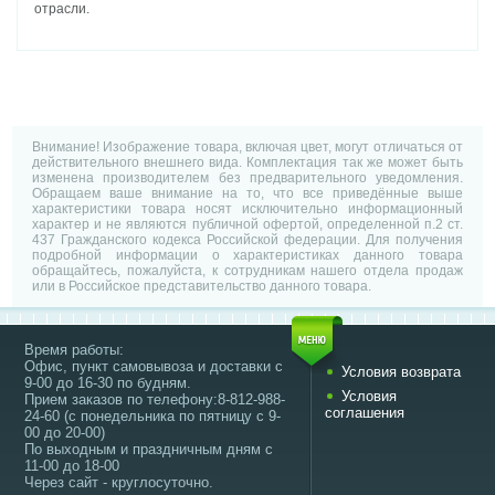
отрасли.
Внимание! Изображение товара, включая цвет, могут отличаться от
действительного внешнего вида. Комплектация так же может быть
изменена производителем без предварительного уведомления.
Обращаем ваше внимание на то, что все приведённые выше
характеристики товара носят исключительно информационный
характер и не являются публичной офертой, определенной п.2 ст.
437 Гражданского кодекса Российской федерации. Для получения
подробной информации о характеристиках данного товара
обращайтесь, пожалуйста, к сотрудникам нашего отдела продаж
или в Российское представительство данного товара.
Время работы:
Офис, пункт самовывоза и доставки с
Условия возврата
9-00 до 16-30 по будням.
Условия
Прием заказов по телефону:8-812-988-
соглашения
24-60 (с понедельника по пятницу с 9-
00 до 20-00)
По выходным и праздничным дням с
11-00 до 18-00
Через сайт - круглосуточно.