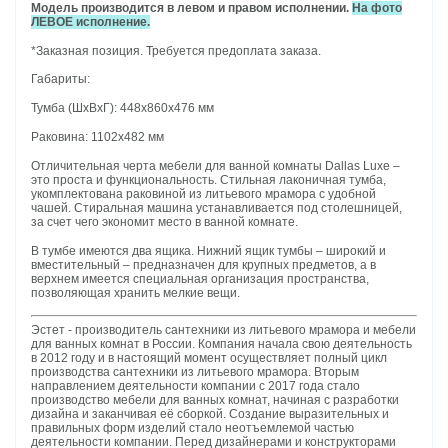
Модель производится в левом и правом исполнении.
На фото
ЛЕВОЕ исполнение.
*Заказная позиция. Требуется предоплата заказа.
Габариты:
Тумба (ШхВхГ): 448х860х476 мм
Раковина: 1102х482 мм
Отличительная черта мебели для ванной комнаты Dallas Luxe –
это проста и функциональность. Стильная лаконичная тумба,
укомплектована раковиной из литьевого мрамора с удобной
чашей. Стиральная машина устанавливается под столешницей,
за счет чего экономит место в ванной комнате.
В тумбе имеются два ящика. Нижний ящик тумбы – широкий и
вместительный – предназначен для крупных предметов, а в
верхнем имеется специальная организация пространства,
позволяющая хранить мелкие вещи.
Эстет - производитель сантехники из литьевого мрамора и мебели
для ванных комнат в России. Компания начала свою деятельность
в 2012 году и в настоящий момент осуществляет полный цикл
производства сантехники из литьевого мрамора. Вторым
направлением деятельности компании с 2017 года стало
производство мебели для ванных комнат, начиная с разработки
дизайна и заканчивая её сборкой. Создание выразительных и
правильных форм изделий стало неотъемлемой частью
деятельности компании. Перед дизайнерами и конструкторами