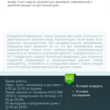
всегда стоит задача: разработать красивый, современный и
удобный продукт по доступной цене.
Внимание! Изображение товара, включая цвет, могут отличаться от
действительного внешнего вида. Комплектация так же может быть
изменена производителем без предварительного уведомления.
Обращаем ваше внимание на то, что все приведённые выше
характеристики товара носят исключительно информационный
характер и не являются публичной офертой, определенной п.2 ст.
437 Гражданского кодекса Российской федерации. Для получения
подробной информации о характеристиках данного товара
обращайтесь, пожалуйста, к сотрудникам нашего отдела продаж
или в Российское представительство данного товара.
Время работы:
Офис, пункт самовывоза и доставки с
Условия возврата
9-00 до 16-30 по будням.
Условия
Прием заказов по телефону:8-812-988-
соглашения
24-60 (с понедельника по пятницу с 9-
00 до 20-00)
По выходным и праздничным дням с
11-00 до 18-00