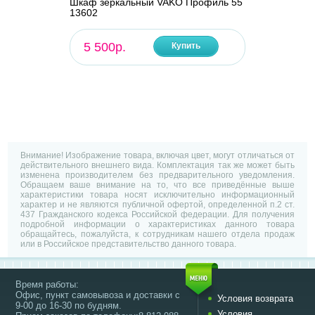
Шкаф зеркальный VAKO Профиль 55
13602
5 500р.
Купить
Внимание! Изображение товара, включая цвет, могут отличаться от
действительного внешнего вида. Комплектация так же может быть
изменена производителем без предварительного уведомления.
Обращаем ваше внимание на то, что все приведённые выше
характеристики товара носят исключительно информационный
характер и не являются публичной офертой, определенной п.2 ст.
437 Гражданского кодекса Российской федерации. Для получения
подробной информации о характеристиках данного товара
обращайтесь, пожалуйста, к сотрудникам нашего отдела продаж
или в Российское представительство данного товара.
Время работы:
Офис, пункт самовывоза и доставки с
Условия возврата
9-00 до 16-30 по будням.
Условия