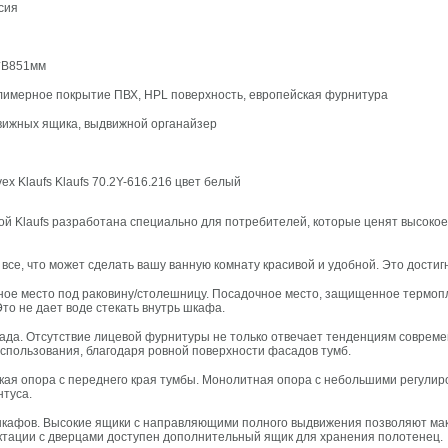
ссия
*В851мм
имерное покрытие ПВХ, HPL поверхность, европейская фурнитура
вижных ящика, выдвижной органайзер
ex Klaufs Klaufs 70.2Y-616.216 цвет белый
ой Klaufs разработана специально для потребителей, которые ценят высокое
все, что может сделать вашу ванную комнату красивой и удобной. Это дости
ое место под раковину/столешницу. Посадочное место, защищенное термопл
то не дает воде стекать внутрь шкафа.
ада. Отсутствие лицевой фурнитуры не только отвечает тенденциям совреме
использования, благодаря ровной поверхности фасадов тумб.
кая опора с переднего края тумбы. Монолитная опора с небольшими регулир
нтуса.
кафов. Высокие ящики с направляющими полного выдвижения позволяют мак
ктации с дверцами доступен дополнительный ящик для хранения полотенец.