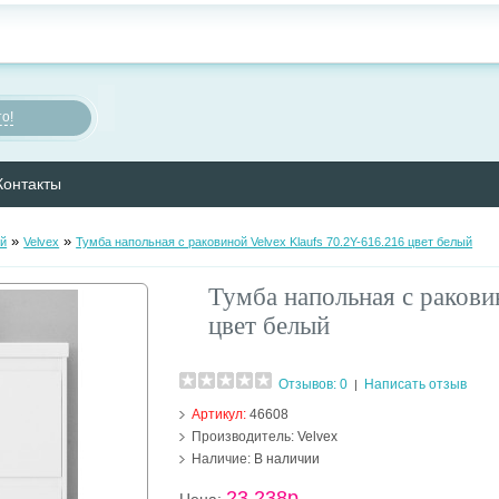
о!
Контакты
»
»
ой
Velvex
Тумба напольная с раковиной Velvex Klaufs 70.2Y-616.216 цвет белый
Тумба напольная с ракови
цвет белый
Отзывов: 0
Написать отзыв
|
Артикул:
46608
Производитель:
Velvex
Наличие:
В наличии
23 238р.