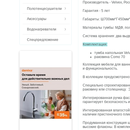
Производитель - Velvex, Ро
Полотенцесушители
Гарантия - 5 лет
Аксессуары
Габариты: Ш700мм*Г450мм
Материалы тумбы: МДФ, пол
Водонагреватели
Система хранения: два выд
Спецпредложение
Комплектация:
тумба напольная Velv
раковина Como 70
Коллекция мебели для ванн
и функциональность.
В коллекции предусмотрено 
Специально спроектированн
раковину или столешницу. Э
Интегрированная ручка фас
гарантирует безопасность 
Интегрированная влагостой
наличии пристеночного пли
Продуманная конструкция ш
высокие флаконы. В компле