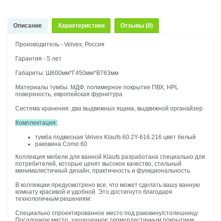
Описание
Характеристики
Отзывы (0)
Производитель - Velvex, Россия
Гарантия - 5 лет
Габариты: Ш600мм*Г450мм*В763мм
Материалы тумбы: МДФ, полимерное покрытие ПВХ, HPL
поверхность, европейская фурнитура
Система хранения: два выдвижных ящика, выдвижной органайзер
Комплектация:
тумба подвесная Velvex Klaufs 60.2Y-616.216 цвет белый
раковина Como 60
Коллекция мебели для ванной Klaufs разработана специально для
потребителей, которые ценят высокое качество, стильный
минималистичный дизайн, практичность и функциональность.
В коллекции предусмотрено все, что может сделать вашу ванную
комнату красивой и удобной. Это достигнуто благодаря
технологичным решениям:
Специально спроектированное место под раковину/столешницу.
Посадочное место, защищенное термопластичным покрытием,