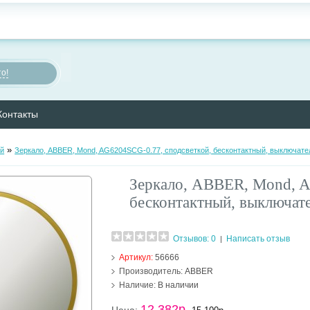
о!
Контакты
»
ой
Зеркало, ABBER, Mond, AG6204SCG-0.77, сподсветкой, бесконтактный, выключате
Зеркало, ABBER, Mond, A
бесконтактный, выключате
Отзывов: 0
Написать отзыв
|
Артикул:
56666
Производитель:
ABBER
Наличие:
В наличии
12 382р.