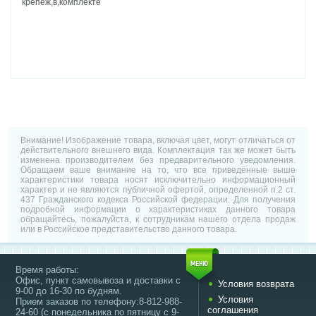
крепеж,в,комплекте
Внимание! Изображение товара, включая цвет, могут отличаться от
действительного внешнего вида. Комплектация так же может быть
изменена производителем без предварительного уведомления.
Обращаем ваше внимание на то, что все приведённые выше
характеристики товара носят исключительно информационный
характер и не являются публичной офертой, определенной п.2 ст.
437 Гражданского кодекса Российской федерации. Для получения
подробной информации о характеристиках данного товара
обращайтесь, пожалуйста, к сотрудникам нашего отдела продаж
или в Российское представительство данного товара.
Время работы:
Офис, пункт самовывоза и доставки с
Условия возврата
9-00 до 16-30 по будням.
Условия
Прием заказов по телефону:8-812-988-
соглашения
24-60 (с понедельника по пятницу с 9-