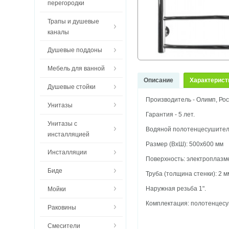
перегородки
Трапы и душевые
каналы
Душевые поддоны
Мебель для ванной
Описание
Характерист
Душевые стойки
Производитель - Олимп, Рос
Унитазы
Гарантия - 5 лет.
Унитазы с
Водяной полотенцесушитель
инсталляцией
Размер (ВхШ): 500х600 мм
Инсталляции
Поверхность: электроплазм
Биде
Труба (толщина стенки): 2 м
Наружная резьба 1".
Мойки
Комплектация: полотенцесуш
Раковины
Смесители